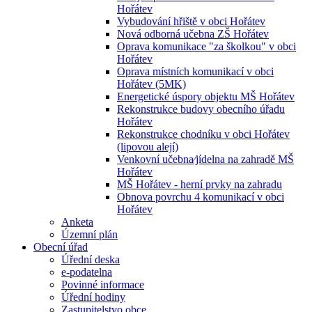
Hořátev
Vybudování hřiště v obci Hořátev
Nová odborná učebna ZŠ Hořátev
Oprava komunikace "za školkou" v obci
Hořátev
Oprava místních komunikací v obci
Hořátev (5MK)
Energetické úspory objektu MŠ Hořátev
Rekonstrukce budovy obecního úřadu
Hořátev
Rekonstrukce chodníku v obci Hořátev
(lipovou alejí)
Venkovní učebna⁄jídelna na zahradě MŠ
Hořátev
MŠ Hořátev - herní prvky na zahradu
Obnova povrchu 4 komunikací v obci
Hořátev
Anketa
Územní plán
Obecní úřad
Úřední deska
e-podatelna
Povinné informace
Úřední hodiny
Zastupitelstvo obce