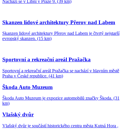
Nachází se v Libni v Praze 9. (39 km)
Skanzen lidové architektury Přerov nad Labem
Skanzen lidové architektury Přerov nad Labem je čtvrtý nejstarší
evropský skanzen. (15 km)
Sportovní a rekreační areál Pražačka
Sportovní a rekreační areál Pražačka se nachází v hlavním městě
Praha v České republice. (41 km)
Škoda Auto Muzeum
Škoda Auto Muzeum je expozice automobilů značky Škoda. (31
km)
Vlašský dvůr
Vlašský dvůr je součástí historického centra města Kutná Hora ,