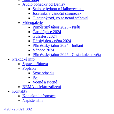
Audio pohádky od Denisy
Stalo se jednou o Halloweenu...
Josefínka a vánoční stromeček
O netopýrovi, co se nerad stěhoval
Videogalerie
Příměstský tábor 2023 - Piráti
Čarodějnice 2024
Gulášfest 2024
Dětský den - pěna 2024
Příměstský tábor 2024 - Indiáni
Vánoce 2024
Příměstský tábor 2025 - Cesta kolem světa
Praktické info
Správa hřbitova
Poplatky
Svoz odpadu
Pes
Vodné a stočné
REMA - elektrozařízení
Kontakty
Kontaktní informace
Napište nám
+420 725 021 382