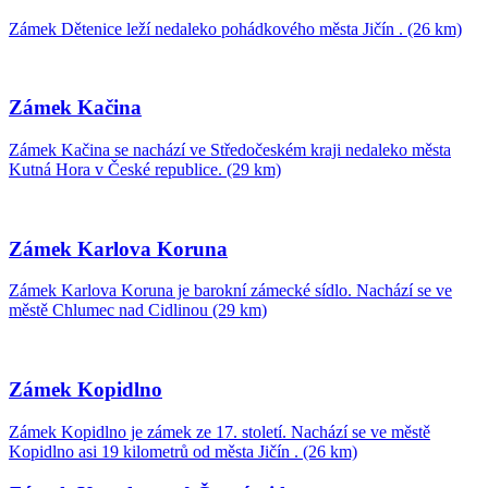
Zámek Dětenice leží nedaleko pohádkového města Jičín . (26 km)
Zámek Kačina
Zámek Kačina se nachází ve Středočeském kraji nedaleko města
Kutná Hora v České republice. (29 km)
Zámek Karlova Koruna
Zámek Karlova Koruna je barokní zámecké sídlo. Nachází se ve
městě Chlumec nad Cidlinou (29 km)
Zámek Kopidlno
Zámek Kopidlno je zámek ze 17. století. Nachází se ve městě
Kopidlno asi 19 kilometrů od města Jičín . (26 km)