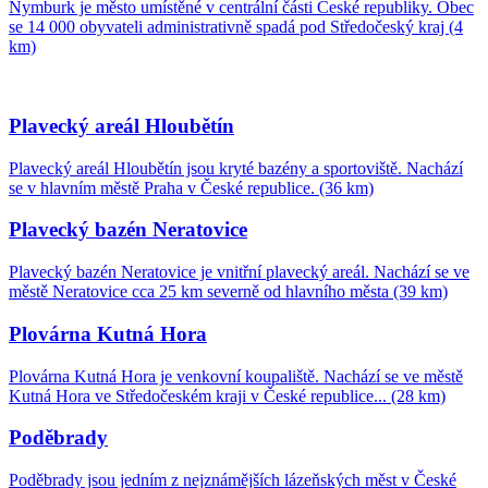
Nymburk je město umístěné v centrální části České republiky. Obec
se 14 000 obyvateli administrativně spadá pod Středočeský kraj (4
km)
Plavecký areál Hloubětín
Plavecký areál Hloubětín jsou kryté bazény a sportoviště. Nachází
se v hlavním městě Praha v České republice. (36 km)
Plavecký bazén Neratovice
Plavecký bazén Neratovice je vnitřní plavecký areál. Nachází se ve
městě Neratovice cca 25 km severně od hlavního města (39 km)
Plovárna Kutná Hora
Plovárna Kutná Hora je venkovní koupaliště. Nachází se ve městě
Kutná Hora ve Středočeském kraji v České republice... (28 km)
Poděbrady
Poděbrady jsou jedním z nejznámějších lázeňských měst v České