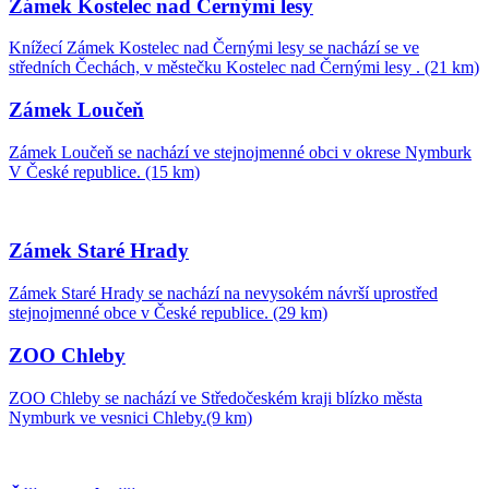
Zámek Kostelec nad Černými lesy
Knížecí Zámek Kostelec nad Černými lesy se nachází se ve
středních Čechách, v městečku Kostelec nad Černými lesy . (21 km)
Zámek Loučeň
Zámek Loučeň se nachází ve stejnojmenné obci v okrese Nymburk
V České republice. (15 km)
Zámek Staré Hrady
Zámek Staré Hrady se nachází na nevysokém návrší uprostřed
stejnojmenné obce v České republice. (29 km)
ZOO Chleby
ZOO Chleby se nachází ve Středočeském kraji blízko města
Nymburk ve vesnici Chleby.(9 km)