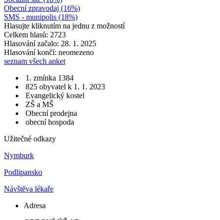
Obecní zpravodaj (16%)
SMS - munipolis (18%)
Hlasujte kliknutím na jednu z možností
Celkem hlasů: 2723
Hlasování začalo: 28. 1. 2025
Hlasování končí: neomezeno
seznam všech anket
1. zmínka 1384
825 obyvatel k 1. 1. 2023
Evangelický kostel
ZŠ a MŠ
Obecní prodejna
obecní hospoda
Užitečné odkazy
Nymburk
Podlipansko
Návštěva lékaře
Adresa