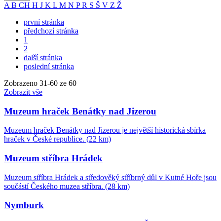
A
B
CH
H
J
K
L
M
N
P
R
S
Š
V
Z
Ž
první stránka
předchozí stránka
1
2
další stránka
poslední stránka
Zobrazeno
31
-
60
ze 60
Zobrazit vše
Muzeum hraček Benátky nad Jizerou
Muzeum hraček Benátky nad Jizerou je největší historická sbírka
hraček v České republice. (22 km)
Muzeum stříbra Hrádek
Muzeum stříbra Hrádek a středověký stříbrný důl v Kutné Hoře jsou
součástí Českého muzea stříbra. (28 km)
Nymburk