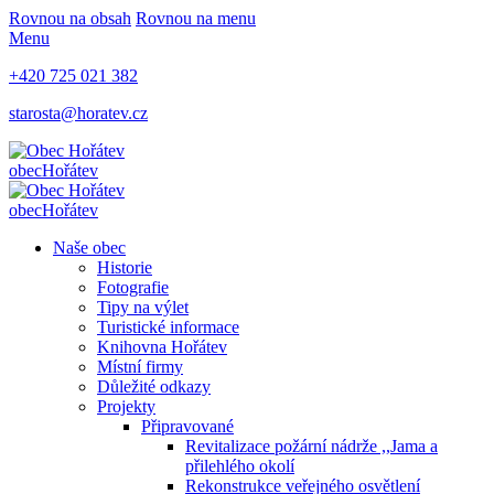
Rovnou na obsah
Rovnou na menu
Menu
+420 725 021 382
starosta@horatev.cz
obec
Hořátev
obec
Hořátev
Naše obec
Historie
Fotografie
Tipy na výlet
Turistické informace
Knihovna Hořátev
Místní firmy
Důležité odkazy
Projekty
Připravované
Revitalizace požární nádrže ,,Jama a
přilehlého okolí
Rekonstrukce veřejného osvětlení