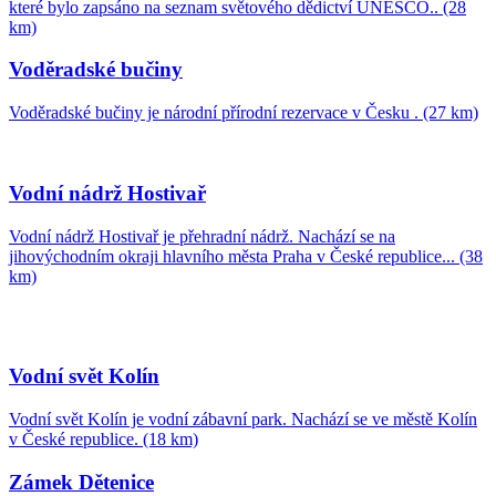
které bylo zapsáno na seznam světového dědictví UNESCO.. (28
km)
Voděradské bučiny
Voděradské bučiny je národní přírodní rezervace v Česku . (27 km)
Vodní nádrž Hostivař
Vodní nádrž Hostivař je přehradní nádrž. Nachází se na
jihovýchodním okraji hlavního města Praha v České republice... (38
km)
Vodní svět Kolín
Vodní svět Kolín je vodní zábavní park. Nachází se ve městě Kolín
v České republice. (18 km)
Zámek Dětenice