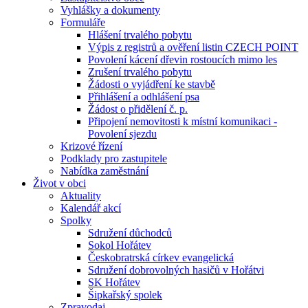
Vyhlášky a dokumenty
Formuláře
Hlášení trvalého pobytu
Výpis z registrů a ověření listin CZECH POINT
Povolení kácení dřevin rostoucích mimo les
Zrušení trvalého pobytu
Žádosti o vyjádření ke stavbě
Přihlášení a odhlášení psa
Žádost o přidělení č. p.
Připojení nemovitosti k místní komunikaci -
Povolení sjezdu
Krizové řízení
Podklady pro zastupitele
Nabídka zaměstnání
Život v obci
Aktuality
Kalendář akcí
Spolky
Sdružení důchodců
Sokol Hořátev
Českobratrská církev evangelická
Sdružení dobrovolných hasičů v Hořátvi
SK Hořátev
Šipkařský spolek
Zpravodaj