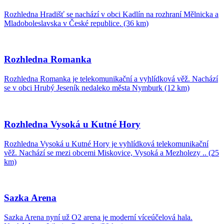
Rozhledna Hradišť se nachází v obci Kadlín na rozhraní Mělnicka a
Mladoboleslavska v České republice. (36 km)
Rozhledna Romanka
Rozhledna Romanka je telekomunikační a vyhlídková věž. Nachází
se v obci Hrubý Jeseník nedaleko města Nymburk (12 km)
Rozhledna Vysoká u Kutné Hory
Rozhledna Vysoká u Kutné Hory je vyhlídková telekomunikační
věž. Nachází se mezi obcemi Miskovice, Vysoká a Mezholezy .. (25
km)
Sazka Arena
Sazka Arena nyní už O2 arena je moderní víceúčelová hala.