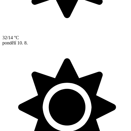
32/14 °C
pondělí
10. 8.