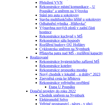
Přeložení VVN
Rekonstrukce místní komunikace ,, U
Poupáku" a směrem na Výrovku
Stání pro auta u sokolovny
Stavba multifunkčního hřiště u sokolovny
Odbahnění rybníka ,,Hliňovka"
Výstavbna nových plotů v zadní části
hostince
Rekonstrukce kuchyně v MŠ
Rekonstrukce sálu hospody
Rozšíření budovy OÚ Hořátev
Cyklostezka směrem na Nymburk
Přístavba patra nad MŠ - rozšíření kapacity
Realizované
Rekonstrukce hygienického zařízení MŠ
Rekonstrukce kotelny
Rekonstrukce propustku mostku
Nový chodník v lokalitě ,, u dráhy“ 2023
Zpevněná cesta ke hřbitovu
Rekonstrukce veřejného osvětlení
Etapa U Poupáku
Dotační projekty do roku 2022
Chodník směrem na Nymburk
Elektromobil Selvo
Veřejné prostranství - náves - v obci