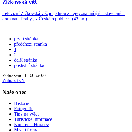
Žižkovská věž
Televizní Žižkovská věž je jednou z nejvýznamnějších stavebních
dominant Prahy , v České republice . (43 km)
první stránka
předchozí stránka
1
2
další stránka
poslední stránka
Zobrazeno
31
-
60
ze 60
Zobrazit vše
Naše obec
Historie
Fotografie
Tipy na výlet
Turistické informace
Knihovna Hořátev
Místní firmy