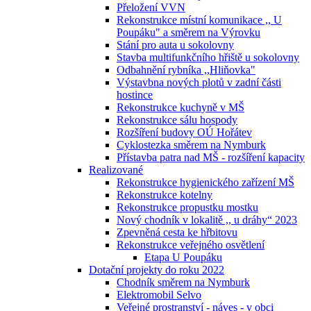
Přeložení VVN
Rekonstrukce místní komunikace ,, U
Poupáku" a směrem na Výrovku
Stání pro auta u sokolovny
Stavba multifunkčního hřiště u sokolovny
Odbahnění rybníka ,,Hliňovka"
Výstavbna nových plotů v zadní části
hostince
Rekonstrukce kuchyně v MŠ
Rekonstrukce sálu hospody
Rozšíření budovy OÚ Hořátev
Cyklostezka směrem na Nymburk
Přístavba patra nad MŠ - rozšíření kapacity
Realizované
Rekonstrukce hygienického zařízení MŠ
Rekonstrukce kotelny
Rekonstrukce propustku mostku
Nový chodník v lokalitě ,, u dráhy“ 2023
Zpevněná cesta ke hřbitovu
Rekonstrukce veřejného osvětlení
Etapa U Poupáku
Dotační projekty do roku 2022
Chodník směrem na Nymburk
Elektromobil Selvo
Veřejné prostranství - náves - v obci