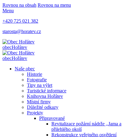
Rovnou na obsah
Rovnou na menu
Menu
+420 725 021 382
starosta@horatev.cz
obec
Hořátev
obec
Hořátev
Naše obec
Historie
Fotografie
Tipy na výlet
Turistické informace
Knihovna Hořátev
Místní firmy
Důležité odkazy
Projekty
Připravované
Revitalizace požární nádrže ,,Jama a
přilehlého okolí
Rekonstrukce veřejného osvětlení