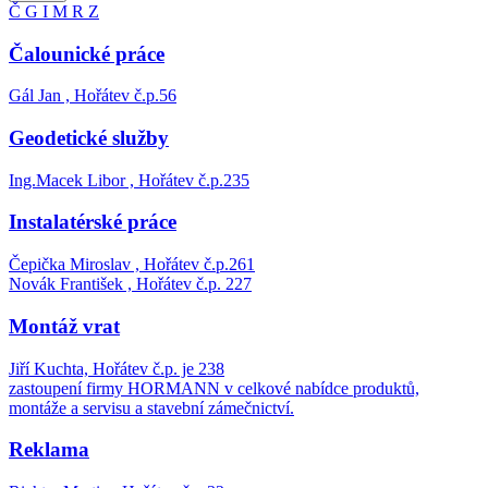
Č
G
I
M
R
Z
Čalounické práce
Gál Jan , Hořátev č.p.56
Geodetické služby
Ing.Macek Libor , Hořátev č.p.235
Instalatérské práce
Čepička Miroslav , Hořátev č.p.261
Novák František , Hořátev č.p. 227
Montáž vrat
Jiří Kuchta, Hořátev č.p. je 238
zastoupení firmy HORMANN v celkové nabídce produktů,
montáže a servisu a stavební zámečnictví.
Reklama