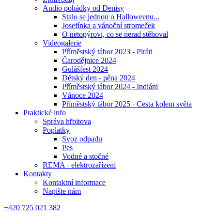
Audio pohádky od Denisy
Stalo se jednou o Halloweenu...
Josefínka a vánoční stromeček
O netopýrovi, co se nerad stěhoval
Videogalerie
Příměstský tábor 2023 - Piráti
Čarodějnice 2024
Gulášfest 2024
Dětský den - pěna 2024
Příměstský tábor 2024 - Indiáni
Vánoce 2024
Příměstský tábor 2025 - Cesta kolem světa
Praktické info
Správa hřbitova
Poplatky
Svoz odpadu
Pes
Vodné a stočné
REMA - elektrozařízení
Kontakty
Kontaktní informace
Napište nám
+420 725 021 382