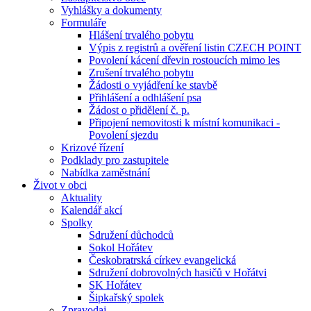
Vyhlášky a dokumenty
Formuláře
Hlášení trvalého pobytu
Výpis z registrů a ověření listin CZECH POINT
Povolení kácení dřevin rostoucích mimo les
Zrušení trvalého pobytu
Žádosti o vyjádření ke stavbě
Přihlášení a odhlášení psa
Žádost o přidělení č. p.
Připojení nemovitosti k místní komunikaci -
Povolení sjezdu
Krizové řízení
Podklady pro zastupitele
Nabídka zaměstnání
Život v obci
Aktuality
Kalendář akcí
Spolky
Sdružení důchodců
Sokol Hořátev
Českobratrská církev evangelická
Sdružení dobrovolných hasičů v Hořátvi
SK Hořátev
Šipkařský spolek
Zpravodaj