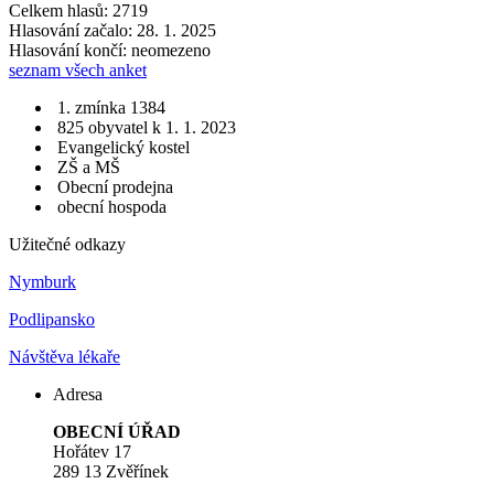
Celkem hlasů: 2719
Hlasování začalo: 28. 1. 2025
Hlasování končí: neomezeno
seznam všech anket
1. zmínka 1384
825 obyvatel k 1. 1. 2023
Evangelický kostel
ZŠ a MŠ
Obecní prodejna
obecní hospoda
Užitečné odkazy
Nymburk
Podlipansko
Návštěva lékaře
Adresa
OBECNÍ ÚŘAD
Hořátev 17
289 13 Zvěřínek