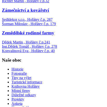
Richter Martin , Hořátev č.p.32
Zámečnictví a kovářství
Sedldekor s.r.o., Hořátev č.p. 287
Šorman Miloslav , Hořátev č.p. 179
Zemědělské rodinné farmy
Dědek Martin , Hořátev č.p.241
Ing.Dědek Tomáš , Hořátev č.p. 278
Konvalinová Eva , Hořátev č.p. 40
Naše obec
Historie
Fotografie
Tipy na výlet
Turistické informace
Knihovna Hořátev
Místní firmy
Důležité odkazy
Projekty
Anketa