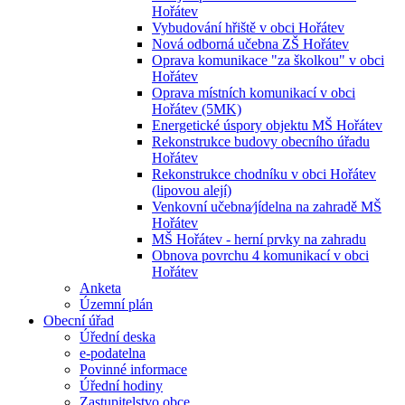
Hořátev
Vybudování hřiště v obci Hořátev
Nová odborná učebna ZŠ Hořátev
Oprava komunikace "za školkou" v obci
Hořátev
Oprava místních komunikací v obci
Hořátev (5MK)
Energetické úspory objektu MŠ Hořátev
Rekonstrukce budovy obecního úřadu
Hořátev
Rekonstrukce chodníku v obci Hořátev
(lipovou alejí)
Venkovní učebna⁄jídelna na zahradě MŠ
Hořátev
MŠ Hořátev - herní prvky na zahradu
Obnova povrchu 4 komunikací v obci
Hořátev
Anketa
Územní plán
Obecní úřad
Úřední deska
e-podatelna
Povinné informace
Úřední hodiny
Zastupitelstvo obce