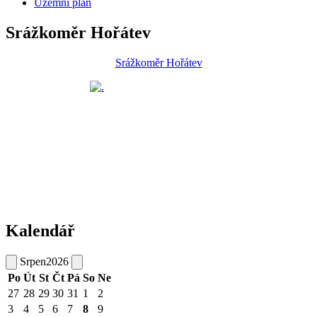
Územní plán
Srážkoměr Hořátev
Srážkoměr Hořátev
Kalendář
Srpen
2026
Po
Út
St
Čt
Pá
So
Ne
27
28
29
30
31
1
2
3
4
5
6
7
8
9