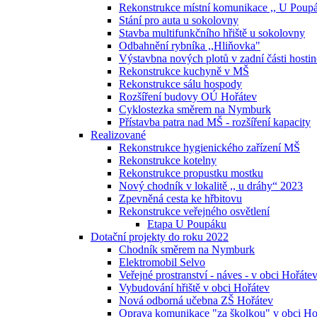
Rekonstrukce místní komunikace ,, U Pou
Stání pro auta u sokolovny
Stavba multifunkčního hřiště u sokolovny
Odbahnění rybníka ,,Hliňovka"
Výstavbna nových plotů v zadní části hostin
Rekonstrukce kuchyně v MŠ
Rekonstrukce sálu hospody
Rozšíření budovy OÚ Hořátev
Cyklostezka směrem na Nymburk
Přístavba patra nad MŠ - rozšíření kapacity
Realizované
Rekonstrukce hygienického zařízení MŠ
Rekonstrukce kotelny
Rekonstrukce propustku mostku
Nový chodník v lokalitě ,, u dráhy“ 2023
Zpevněná cesta ke hřbitovu
Rekonstrukce veřejného osvětlení
Etapa U Poupáku
Dotační projekty do roku 2022
Chodník směrem na Nymburk
Elektromobil Selvo
Veřejné prostranství - náves - v obci Hořáte
Vybudování hřiště v obci Hořátev
Nová odborná učebna ZŠ Hořátev
Oprava komunikace "za školkou" v obci Ho