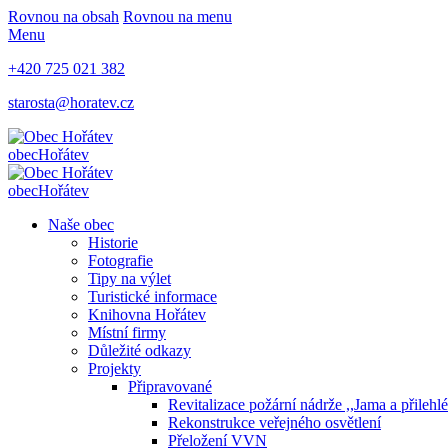
Rovnou na obsah
Rovnou na menu
Menu
+420 725 021 382
starosta@horatev.cz
obec
Hořátev
obec
Hořátev
Naše obec
Historie
Fotografie
Tipy na výlet
Turistické informace
Knihovna Hořátev
Místní firmy
Důležité odkazy
Projekty
Připravované
Revitalizace požární nádrže ,,Jama a přilehl
Rekonstrukce veřejného osvětlení
Přeložení VVN