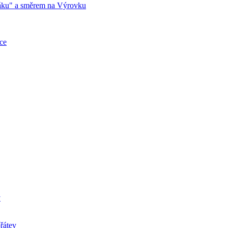
páku" a směrem na Výrovku
ce
v
řátev