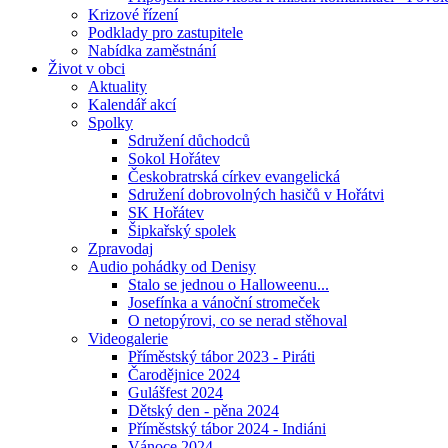
Krizové řízení
Podklady pro zastupitele
Nabídka zaměstnání
Život v obci
Aktuality
Kalendář akcí
Spolky
Sdružení důchodců
Sokol Hořátev
Českobratrská církev evangelická
Sdružení dobrovolných hasičů v Hořátvi
SK Hořátev
Šipkařský spolek
Zpravodaj
Audio pohádky od Denisy
Stalo se jednou o Halloweenu...
Josefínka a vánoční stromeček
O netopýrovi, co se nerad stěhoval
Videogalerie
Příměstský tábor 2023 - Piráti
Čarodějnice 2024
Gulášfest 2024
Dětský den - pěna 2024
Příměstský tábor 2024 - Indiáni
Vánoce 2024