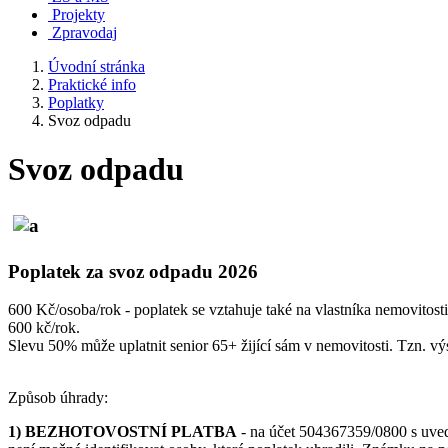
Projekty
Zpravodaj
Úvodní stránka
Praktické info
Poplatky
Svoz odpadu
Svoz odpadu
Poplatek za svoz odpadu 2026
600 Kč/osoba/rok - poplatek se vztahuje také na vlastníka nemovitosti
600 kč/rok.
Slevu 50% může uplatnit senior 65+ žijící sám v nemovitosti. Tzn. vý
Způsob úhrady:
1) BEZHOTOVOSTNÍ PLATBA
- na účet 504367359/0800 s uvede