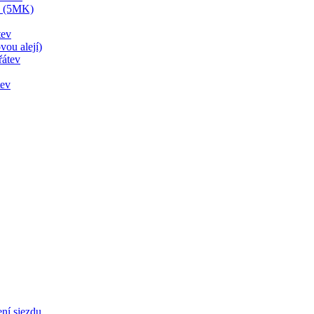
v (5MK)
tev
vou alejí)
řátev
tev
ení sjezdu