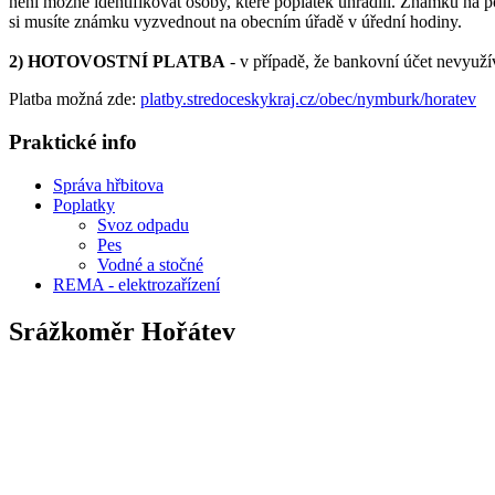
není možné identifikovat osoby, které poplatek uhradili. Známku na
si musíte známku vyzvednout na obecním úřadě v úřední hodiny.
2) HOTOVOSTNÍ PLATBA
- v případě, že bankovní účet nevyuží
Platba možná zde:
platby.stredoceskykraj.cz/obec/nymburk/horatev
Praktické info
Správa hřbitova
Poplatky
Svoz odpadu
Pes
Vodné a stočné
REMA - elektrozařízení
Srážkoměr Hořátev