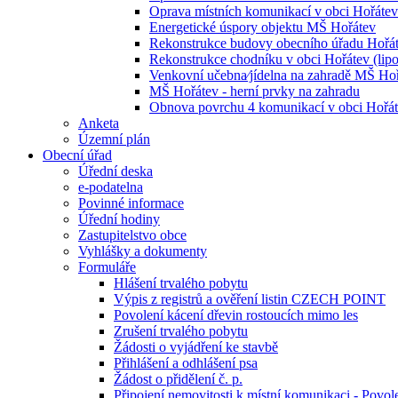
Oprava místních komunikací v obci Hořáte
Energetické úspory objektu MŠ Hořátev
Rekonstrukce budovy obecního úřadu Hořá
Rekonstrukce chodníku v obci Hořátev (lipo
Venkovní učebna⁄jídelna na zahradě MŠ Ho
MŠ Hořátev - herní prvky na zahradu
Obnova povrchu 4 komunikací v obci Hořá
Anketa
Územní plán
Obecní úřad
Úřední deska
e-podatelna
Povinné informace
Úřední hodiny
Zastupitelstvo obce
Vyhlášky a dokumenty
Formuláře
Hlášení trvalého pobytu
Výpis z registrů a ověření listin CZECH POINT
Povolení kácení dřevin rostoucích mimo les
Zrušení trvalého pobytu
Žádosti o vyjádření ke stavbě
Přihlášení a odhlášení psa
Žádost o přidělení č. p.
Připojení nemovitosti k místní komunikaci - Povol