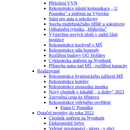
Přeložení VVN
Rekonstrukce místní komunikace ,, U
Poupáku" a směrem na Výrovku
Stání pro auta u sokolovny
Stavba multifunkčního hřiště u sokolovny
Odbahnění rybníka ,,Hliňovka"
Výstavbna nových plotů v zadní části
hostince
Rekonstrukce kuchyně v MŠ
Rekonstrukce sálu hospody
Rozšíření budovy OÚ Hořátev
Cyklostezka směrem na Nymburk
Přístavba patra nad MŠ - rozšíření kapacity
Realizované
Rekonstrukce hygienického zařízení MŠ
Rekonstrukce kotelny
Rekonstrukce propustku mostku
Nový chodník v lokalitě ,, u dráhy“ 2023
Zpevněná cesta ke hřbitovu
Rekonstrukce veřejného osvětlení
Etapa U Poupáku
Dotační projekty do roku 2022
Chodník směrem na Nymburk
Elektromobil Selvo
Veřejné prostranství - náves - v obci