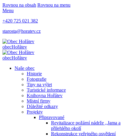
Rovnou na obsah
Rovnou na menu
Menu
+420 725 021 382
starosta@horatev.cz
obec
Hořátev
obec
Hořátev
Naše obec
Historie
Fotografie
Tipy na výlet
Turistické informace
Knihovna Hořátev
Místní firmy
Důležité odkazy
Projekty
Připravované
Revitalizace požární nádrže ,,Jama a
přilehlého okolí
Rekonstrukce veřejného osvětlení