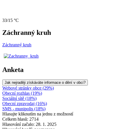
33/15 °C
Záchranný kruh
Záchranný kruh
Anketa
Jak nejraději získáváte informace o dění v obci?
Webové stránky obce (29%)
Obecní rozhlas (19%)
Sociální sítě (18%)
Obecní zpravodaj (16%)
SMS - munipolis (18%)
Hlasujte kliknutím na jednu z možností
Celkem hlasů: 2714
Hlasování začalo: 28. 1. 2025