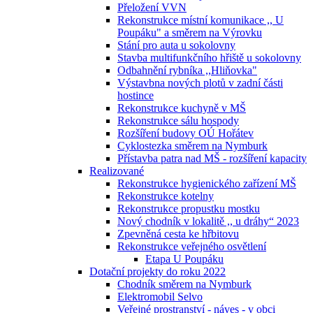
Přeložení VVN
Rekonstrukce místní komunikace ,, U
Poupáku" a směrem na Výrovku
Stání pro auta u sokolovny
Stavba multifunkčního hřiště u sokolovny
Odbahnění rybníka ,,Hliňovka"
Výstavbna nových plotů v zadní části
hostince
Rekonstrukce kuchyně v MŠ
Rekonstrukce sálu hospody
Rozšíření budovy OÚ Hořátev
Cyklostezka směrem na Nymburk
Přístavba patra nad MŠ - rozšíření kapacity
Realizované
Rekonstrukce hygienického zařízení MŠ
Rekonstrukce kotelny
Rekonstrukce propustku mostku
Nový chodník v lokalitě ,, u dráhy“ 2023
Zpevněná cesta ke hřbitovu
Rekonstrukce veřejného osvětlení
Etapa U Poupáku
Dotační projekty do roku 2022
Chodník směrem na Nymburk
Elektromobil Selvo
Veřejné prostranství - náves - v obci