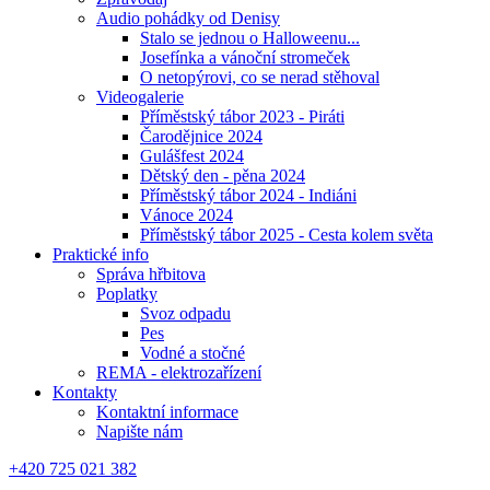
Audio pohádky od Denisy
Stalo se jednou o Halloweenu...
Josefínka a vánoční stromeček
O netopýrovi, co se nerad stěhoval
Videogalerie
Příměstský tábor 2023 - Piráti
Čarodějnice 2024
Gulášfest 2024
Dětský den - pěna 2024
Příměstský tábor 2024 - Indiáni
Vánoce 2024
Příměstský tábor 2025 - Cesta kolem světa
Praktické info
Správa hřbitova
Poplatky
Svoz odpadu
Pes
Vodné a stočné
REMA - elektrozařízení
Kontakty
Kontaktní informace
Napište nám
+420 725 021 382