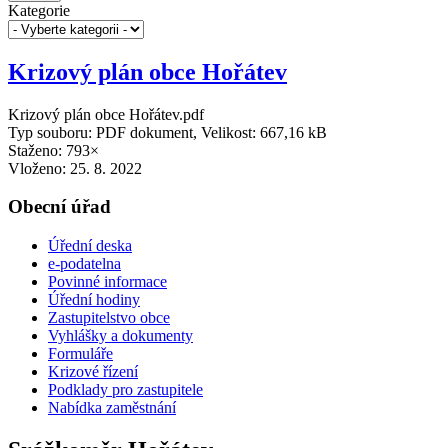
Kategorie
Krizový plán obce Hořátev
Krizový plán obce Hořátev.pdf
Typ souboru: PDF dokument, Velikost: 667,16 kB
Staženo: 793×
Vloženo:
25. 8. 2022
Obecní úřad
Úřední deska
e-podatelna
Povinné informace
Úřední hodiny
Zastupitelstvo obce
Vyhlášky a dokumenty
Formuláře
Krizové řízení
Podklady pro zastupitele
Nabídka zaměstnání