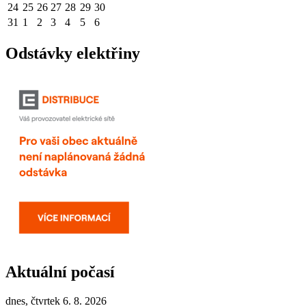
24
25
26
27
28
29
30
31
1
2
3
4
5
6
Odstávky elektřiny
Aktuální počasí
dnes, čtvrtek 6. 8. 2026