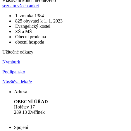
Hlasování končí: neomezeno
seznam všech anket
1. zmínka 1384
825 obyvatel k 1. 1. 2023
Evangelický kostel
ZŠ a MŠ
Obecní prodejna
obecní hospoda
Užitečné odkazy
Nymburk
Podlipansko
Návštěva lékaře
Adresa
OBECNÍ ÚŘAD
Hořátev 17
289 13 Zvěřínek
Spojení