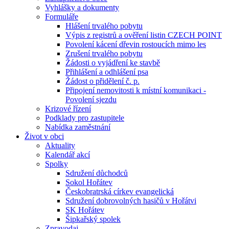
Vyhlášky a dokumenty
Formuláře
Hlášení trvalého pobytu
Výpis z registrů a ověření listin CZECH POINT
Povolení kácení dřevin rostoucích mimo les
Zrušení trvalého pobytu
Žádosti o vyjádření ke stavbě
Přihlášení a odhlášení psa
Žádost o přidělení č. p.
Připojení nemovitosti k místní komunikaci -
Povolení sjezdu
Krizové řízení
Podklady pro zastupitele
Nabídka zaměstnání
Život v obci
Aktuality
Kalendář akcí
Spolky
Sdružení důchodců
Sokol Hořátev
Českobratrská církev evangelická
Sdružení dobrovolných hasičů v Hořátvi
SK Hořátev
Šipkařský spolek
Zpravodaj