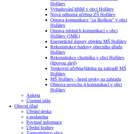
Hořátev
Vybudování hřiště v obci Hořátev
Nová odborná učebna ZŠ Hořátev
Oprava komunikace "za školkou" v obci
Hořátev
Oprava místních komunikací v obci
Hořátev (5MK)
Energetické úspory objektu MŠ Hořátev
Rekonstrukce budovy obecního úřadu
Hořátev
Rekonstrukce chodníku v obci Hořátev
(lipovou alejí)
Venkovní učebna⁄jídelna na zahradě MŠ
Hořátev
MŠ Hořátev - herní prvky na zahradu
Obnova povrchu 4 komunikací v obci
Hořátev
Anketa
Územní plán
Obecní úřad
Úřední deska
e-podatelna
Povinné informace
Úřední hodiny
Zastupitelstvo obce