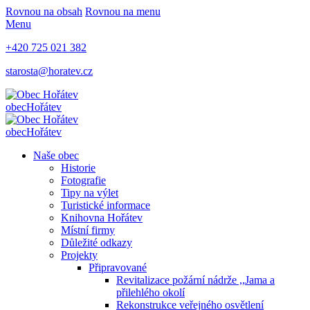
Rovnou na obsah
Rovnou na menu
Menu
+420 725 021 382
starosta@horatev.cz
obec
Hořátev
obec
Hořátev
Naše obec
Historie
Fotografie
Tipy na výlet
Turistické informace
Knihovna Hořátev
Místní firmy
Důležité odkazy
Projekty
Připravované
Revitalizace požární nádrže ,,Jama a
přilehlého okolí
Rekonstrukce veřejného osvětlení