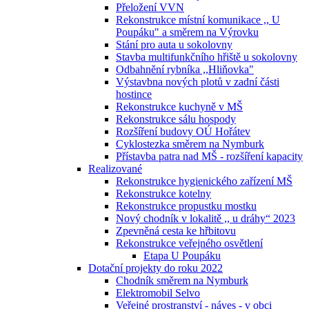
Přeložení VVN
Rekonstrukce místní komunikace ,, U
Poupáku" a směrem na Výrovku
Stání pro auta u sokolovny
Stavba multifunkčního hřiště u sokolovny
Odbahnění rybníka ,,Hliňovka"
Výstavbna nových plotů v zadní části
hostince
Rekonstrukce kuchyně v MŠ
Rekonstrukce sálu hospody
Rozšíření budovy OÚ Hořátev
Cyklostezka směrem na Nymburk
Přístavba patra nad MŠ - rozšíření kapacity
Realizované
Rekonstrukce hygienického zařízení MŠ
Rekonstrukce kotelny
Rekonstrukce propustku mostku
Nový chodník v lokalitě ,, u dráhy“ 2023
Zpevněná cesta ke hřbitovu
Rekonstrukce veřejného osvětlení
Etapa U Poupáku
Dotační projekty do roku 2022
Chodník směrem na Nymburk
Elektromobil Selvo
Veřejné prostranství - náves - v obci