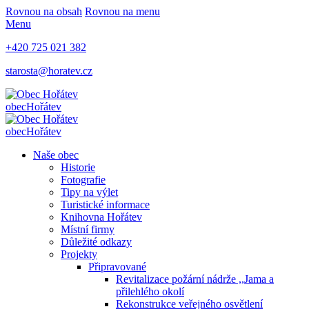
Rovnou na obsah
Rovnou na menu
Menu
+420 725 021 382
starosta@horatev.cz
obec
Hořátev
obec
Hořátev
Naše obec
Historie
Fotografie
Tipy na výlet
Turistické informace
Knihovna Hořátev
Místní firmy
Důležité odkazy
Projekty
Připravované
Revitalizace požární nádrže ,,Jama a
přilehlého okolí
Rekonstrukce veřejného osvětlení