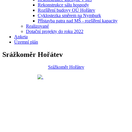
Rekonstrukce sálu hospody
Rozšíření budovy OÚ Hořátev
Cyklostezka směrem na Nymburk
Přístavba patra nad MŠ - rozšíření kapacity
Realizované
Dotační projekty do roku 2022
Anketa
Územní plán
Srážkoměr Hořátev
Srážkoměr Hořátev