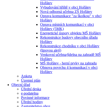
Hořátev
Vybudování hřiště v obci Hořátev
Nová odborná učebna ZŠ Hořátev
Oprava komunikace "za školkou" v obci
Hořátev
Oprava místních komunikací v obci
Hořátev (5MK)
Energetické úspory objektu MŠ Hořátev
Rekonstrukce budovy obecního úřadu
Hořátev
Rekonstrukce chodníku v obci Hořátev
(lipovou alejí)
Venkovní učebna⁄jídelna na zahradě MŠ
Hořátev
MŠ Hořátev - herní prvky na zahradu
Obnova povrchu 4 komunikací v obci
Hořátev
Anketa
Územní plán
Obecní úřad
Úřední deska
e-podatelna
Povinné informace
Úřední hodiny
Zastupitelstvo obce