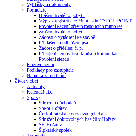
Vyhlášky a dokumenty
Formuláře
Hlášení trvalého pobytu
Výpis z registrů a ověření listin CZECH POINT
Povolení kácení dřevin rostoucích mimo les
Zrušení trvalého pobytu
Žádosti o vyjádření ke stavbě
Přihlášení a odhlášení psa
Žádost o přidělení č. p.
Připojení nemovitosti k místní komunikaci -
Povolení sjezdu
Krizové řízení
Podklady pro zastupitele
Nabídka zaměstnání
Život v obci
Aktuality
Kalendář akcí
Spolky
Sdružení důchodců
Sokol Hořátev
Českobratrská církev evangelická
Sdružení dobrovolných hasičů v Hořátvi
SK Hořátev
Šipkařský spolek
Zpravodaj