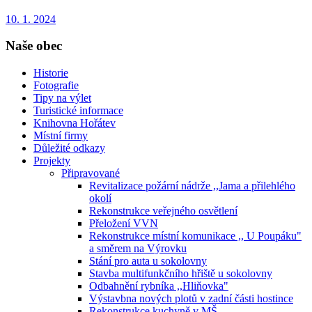
10. 1. 2024
Naše obec
Historie
Fotografie
Tipy na výlet
Turistické informace
Knihovna Hořátev
Místní firmy
Důležité odkazy
Projekty
Připravované
Revitalizace požární nádrže ,,Jama a přilehlého
okolí
Rekonstrukce veřejného osvětlení
Přeložení VVN
Rekonstrukce místní komunikace ,, U Poupáku"
a směrem na Výrovku
Stání pro auta u sokolovny
Stavba multifunkčního hřiště u sokolovny
Odbahnění rybníka ,,Hliňovka"
Výstavbna nových plotů v zadní části hostince
Rekonstrukce kuchyně v MŠ