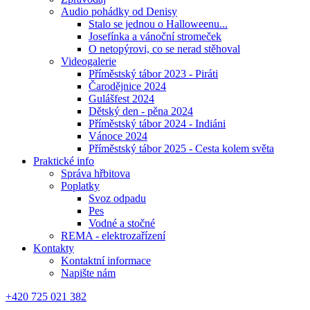
Audio pohádky od Denisy
Stalo se jednou o Halloweenu...
Josefínka a vánoční stromeček
O netopýrovi, co se nerad stěhoval
Videogalerie
Příměstský tábor 2023 - Piráti
Čarodějnice 2024
Gulášfest 2024
Dětský den - pěna 2024
Příměstský tábor 2024 - Indiáni
Vánoce 2024
Příměstský tábor 2025 - Cesta kolem světa
Praktické info
Správa hřbitova
Poplatky
Svoz odpadu
Pes
Vodné a stočné
REMA - elektrozařízení
Kontakty
Kontaktní informace
Napište nám
+420 725 021 382