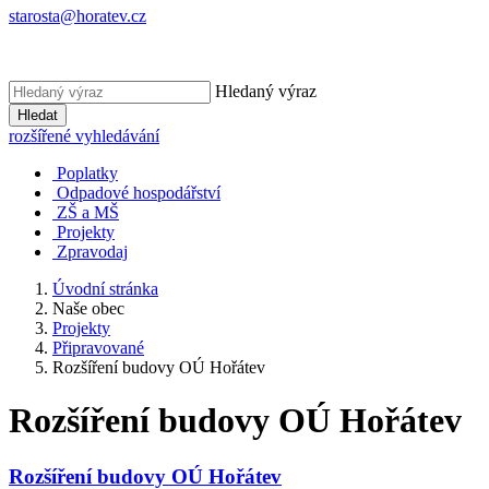
starosta@horatev.cz
Hledaný výraz
Hledat
rozšířené vyhledávání
Poplatky
Odpadové hospodářství
ZŠ a MŠ
Projekty
Zpravodaj
Úvodní stránka
Naše obec
Projekty
Připravované
Rozšíření budovy OÚ Hořátev
Rozšíření budovy OÚ Hořátev
Rozšíření budovy OÚ Hořátev