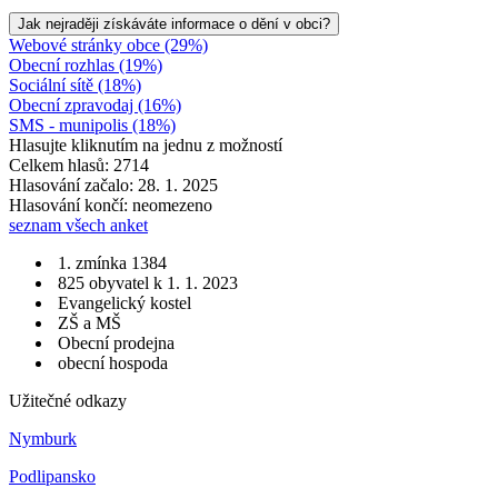
Jak nejraději získáváte informace o dění v obci?
Webové stránky obce (29%)
Obecní rozhlas (19%)
Sociální sítě (18%)
Obecní zpravodaj (16%)
SMS - munipolis (18%)
Hlasujte kliknutím na jednu z možností
Celkem hlasů: 2714
Hlasování začalo: 28. 1. 2025
Hlasování končí: neomezeno
seznam všech anket
1. zmínka 1384
825 obyvatel k 1. 1. 2023
Evangelický kostel
ZŠ a MŠ
Obecní prodejna
obecní hospoda
Užitečné odkazy
Nymburk
Podlipansko