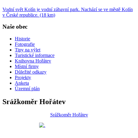
Vodní svět Kolín je vodní zábavní park. Nachází se ve městě Kolín
v České republice. (18 km)
Naše obec
Historie
Fotografie
Tipy na výlet
Turistické informace
Knihovna Hořátev
Místní firmy
Důležité odkazy
Projekty
Anketa
Územní plán
Srážkoměr Hořátev
Srážkoměr Hořátev