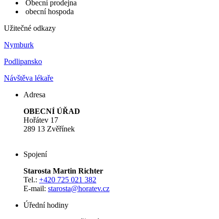
Obecní prodejna
obecní hospoda
Užitečné odkazy
Nymburk
Podlipansko
Návštěva lékaře
Adresa
OBECNÍ ÚŘAD
Hořátev 17
289 13 Zvěřínek
Spojení
Starosta Martin Richter
Tel.:
+420 725 021 382
E-mail:
starosta
@horatev.cz
Úřední hodiny