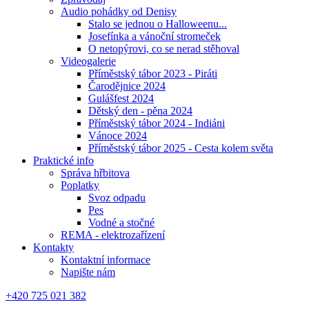
Audio pohádky od Denisy
Stalo se jednou o Halloweenu...
Josefínka a vánoční stromeček
O netopýrovi, co se nerad stěhoval
Videogalerie
Příměstský tábor 2023 - Piráti
Čarodějnice 2024
Gulášfest 2024
Dětský den - pěna 2024
Příměstský tábor 2024 - Indiáni
Vánoce 2024
Příměstský tábor 2025 - Cesta kolem světa
Praktické info
Správa hřbitova
Poplatky
Svoz odpadu
Pes
Vodné a stočné
REMA - elektrozařízení
Kontakty
Kontaktní informace
Napište nám
+420 725 021 382