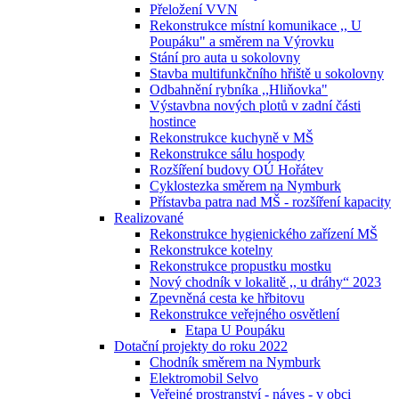
Přeložení VVN
Rekonstrukce místní komunikace ,, U
Poupáku" a směrem na Výrovku
Stání pro auta u sokolovny
Stavba multifunkčního hřiště u sokolovny
Odbahnění rybníka ,,Hliňovka"
Výstavbna nových plotů v zadní části
hostince
Rekonstrukce kuchyně v MŠ
Rekonstrukce sálu hospody
Rozšíření budovy OÚ Hořátev
Cyklostezka směrem na Nymburk
Přístavba patra nad MŠ - rozšíření kapacity
Realizované
Rekonstrukce hygienického zařízení MŠ
Rekonstrukce kotelny
Rekonstrukce propustku mostku
Nový chodník v lokalitě ,, u dráhy“ 2023
Zpevněná cesta ke hřbitovu
Rekonstrukce veřejného osvětlení
Etapa U Poupáku
Dotační projekty do roku 2022
Chodník směrem na Nymburk
Elektromobil Selvo
Veřejné prostranství - náves - v obci