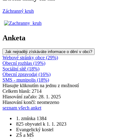
Záchranný kruh
Anketa
Jak nejraději získáváte informace o dění v obci?
Webové stránky obce (29%)
Obecní rozhlas (19%)
Sociální sítě (18%)
Obecní zpravodaj (16%)
SMS - munipolis (18%)
Hlasujte kliknutím na jednu z možností
Celkem hlasů: 2714
Hlasování začalo: 28. 1. 2025
Hlasování končí: neomezeno
seznam všech anket
1. zmínka 1384
825 obyvatel k 1. 1. 2023
Evangelický kostel
ZŠ a MŠ