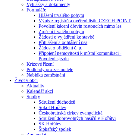
Vyhlášky a dokumenty
Formuláře
Hlášení trvalého pobytu
Výpis z registrů a ověření listin CZECH POINT
Povolení kácení dřevin rostoucích mimo les
Zrušení trvalého pobytu
Žádosti o vyjádření ke stavbě
Přihlášení a odhlášení psa
Žádost o přidělení č. p.
Připojení nemovitosti k místní komunikaci -
Povolení sjezdu
Krizové řízení
Podklady pro zastupitele
Nabídka zaměstnání
Život v obci
Aktuality
Kalendář akcí
Spolky
Sdružení důchodců
Sokol Hořátev
Českobratrská církev evangelická
Sdružení dobrovolných hasičů v Hořátvi
SK Hořátev
Šipkařský spolek
Zpravodaj