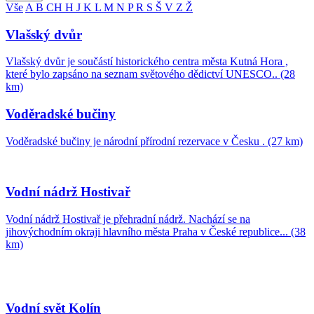
Vše
A
B
CH
H
J
K
L
M
N
P
R
S
Š
V
Z
Ž
Vlašský dvůr
Vlašský dvůr je součástí historického centra města Kutná Hora ,
které bylo zapsáno na seznam světového dědictví UNESCO.. (28
km)
Voděradské bučiny
Voděradské bučiny je národní přírodní rezervace v Česku . (27 km)
Vodní nádrž Hostivař
Vodní nádrž Hostivař je přehradní nádrž. Nachází se na
jihovýchodním okraji hlavního města Praha v České republice... (38
km)
Vodní svět Kolín