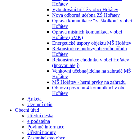
Hořátev
Vybudování hřiště v obci Hořátev
Nová odborná učebna ZŠ Hořátev
Oprava komunikace "za školkou" v obci
Hořátev
Oprava místních komunikací v obci
Hořátev (5MK)
Energetické úspory objektu MŠ Hořátev
Rekonstrukce budovy obecního úřadu
Hořátev
Rekonstrukce chodníku v obci Hořátev
(lipovou alejí)
Venkovní učebna⁄jídelna na zahradě MŠ
Hořátev
MŠ Hořátev - herní prvky na zahradu
Obnova povrchu 4 komunikací v obci
Hořátev
Anketa
Územní plán
Obecní úřad
Úřední deska
e-podatelna
Povinné informace
Úřední hodiny
Zastupitelstvo obce