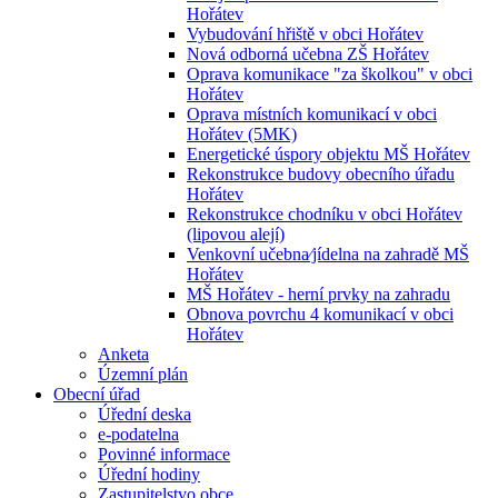
Hořátev
Vybudování hřiště v obci Hořátev
Nová odborná učebna ZŠ Hořátev
Oprava komunikace "za školkou" v obci
Hořátev
Oprava místních komunikací v obci
Hořátev (5MK)
Energetické úspory objektu MŠ Hořátev
Rekonstrukce budovy obecního úřadu
Hořátev
Rekonstrukce chodníku v obci Hořátev
(lipovou alejí)
Venkovní učebna⁄jídelna na zahradě MŠ
Hořátev
MŠ Hořátev - herní prvky na zahradu
Obnova povrchu 4 komunikací v obci
Hořátev
Anketa
Územní plán
Obecní úřad
Úřední deska
e-podatelna
Povinné informace
Úřední hodiny
Zastupitelstvo obce