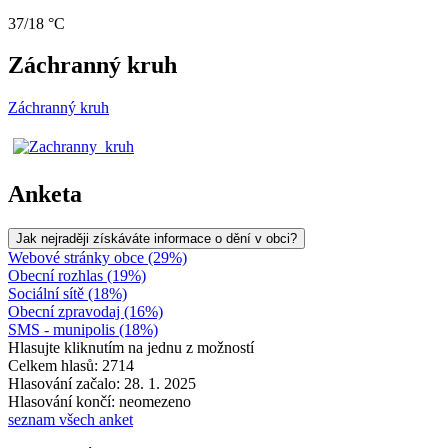
37/18 °C
Záchranný kruh
Záchranný kruh
Anketa
Jak nejraději získáváte informace o dění v obci?
Webové stránky obce (29%)
Obecní rozhlas (19%)
Sociální sítě (18%)
Obecní zpravodaj (16%)
SMS - munipolis (18%)
Hlasujte kliknutím na jednu z možností
Celkem hlasů: 2714
Hlasování začalo: 28. 1. 2025
Hlasování končí: neomezeno
seznam všech anket