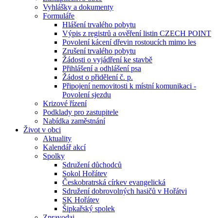
Vyhlášky a dokumenty
Formuláře
Hlášení trvalého pobytu
Výpis z registrů a ověření listin CZECH POINT
Povolení kácení dřevin rostoucích mimo les
Zrušení trvalého pobytu
Žádosti o vyjádření ke stavbě
Přihlášení a odhlášení psa
Žádost o přidělení č. p.
Připojení nemovitosti k místní komunikaci -
Povolení sjezdu
Krizové řízení
Podklady pro zastupitele
Nabídka zaměstnání
Život v obci
Aktuality
Kalendář akcí
Spolky
Sdružení důchodců
Sokol Hořátev
Českobratrská církev evangelická
Sdružení dobrovolných hasičů v Hořátvi
SK Hořátev
Šipkařský spolek
Zpravodaj