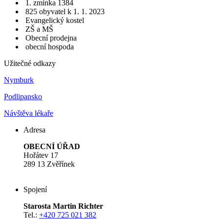
1. zmínka 1384
825 obyvatel k 1. 1. 2023
Evangelický kostel
ZŠ a MŠ
Obecní prodejna
obecní hospoda
Užitečné odkazy
Nymburk
Podlipansko
Návštěva lékaře
Adresa
OBECNÍ ÚŘAD
Hořátev 17
289 13 Zvěřínek
Spojení
Starosta Martin Richter
Tel.:
+420 725 021 382