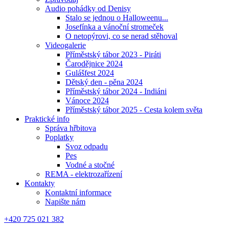
Audio pohádky od Denisy
Stalo se jednou o Halloweenu...
Josefínka a vánoční stromeček
O netopýrovi, co se nerad stěhoval
Videogalerie
Příměstský tábor 2023 - Piráti
Čarodějnice 2024
Gulášfest 2024
Dětský den - pěna 2024
Příměstský tábor 2024 - Indiáni
Vánoce 2024
Příměstský tábor 2025 - Cesta kolem světa
Praktické info
Správa hřbitova
Poplatky
Svoz odpadu
Pes
Vodné a stočné
REMA - elektrozařízení
Kontakty
Kontaktní informace
Napište nám
+420 725 021 382