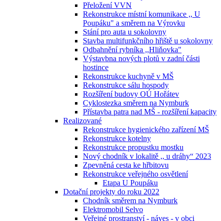
Přeložení VVN
Rekonstrukce místní komunikace ,, U
Poupáku" a směrem na Výrovku
Stání pro auta u sokolovny
Stavba multifunkčního hřiště u sokolovny
Odbahnění rybníka ,,Hliňovka"
Výstavbna nových plotů v zadní části
hostince
Rekonstrukce kuchyně v MŠ
Rekonstrukce sálu hospody
Rozšíření budovy OÚ Hořátev
Cyklostezka směrem na Nymburk
Přístavba patra nad MŠ - rozšíření kapacity
Realizované
Rekonstrukce hygienického zařízení MŠ
Rekonstrukce kotelny
Rekonstrukce propustku mostku
Nový chodník v lokalitě ,, u dráhy“ 2023
Zpevněná cesta ke hřbitovu
Rekonstrukce veřejného osvětlení
Etapa U Poupáku
Dotační projekty do roku 2022
Chodník směrem na Nymburk
Elektromobil Selvo
Veřejné prostranství - náves - v obci