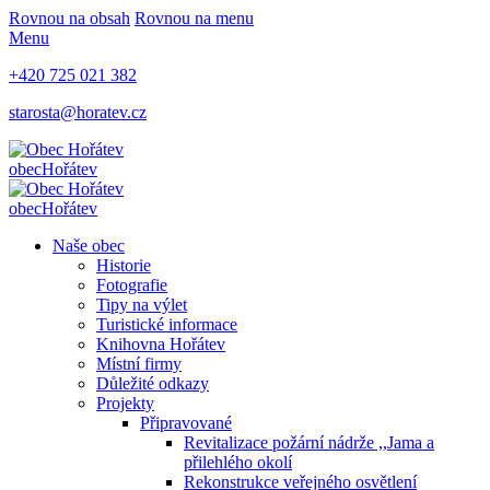
Rovnou na obsah
Rovnou na menu
Menu
+420 725 021 382
starosta@horatev.cz
obec
Hořátev
obec
Hořátev
Naše obec
Historie
Fotografie
Tipy na výlet
Turistické informace
Knihovna Hořátev
Místní firmy
Důležité odkazy
Projekty
Připravované
Revitalizace požární nádrže ,,Jama a
přilehlého okolí
Rekonstrukce veřejného osvětlení