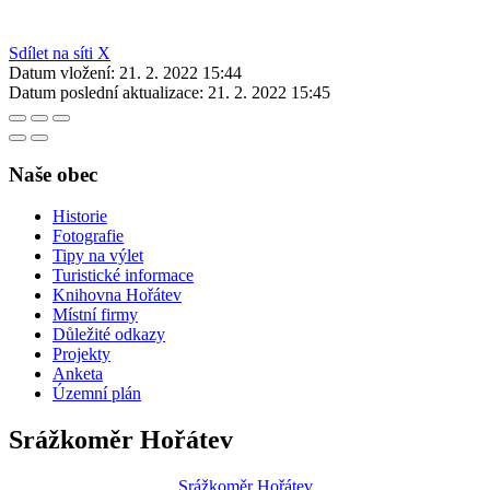
Sdílet na síti X
Datum vložení:
21. 2. 2022 15:44
Datum poslední aktualizace:
21. 2. 2022 15:45
Naše obec
Historie
Fotografie
Tipy na výlet
Turistické informace
Knihovna Hořátev
Místní firmy
Důležité odkazy
Projekty
Anketa
Územní plán
Srážkoměr Hořátev
Srážkoměr Hořátev