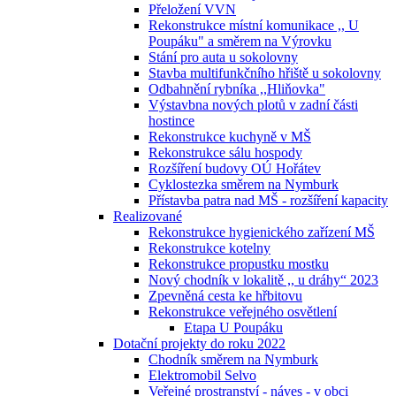
Přeložení VVN
Rekonstrukce místní komunikace ,, U
Poupáku" a směrem na Výrovku
Stání pro auta u sokolovny
Stavba multifunkčního hřiště u sokolovny
Odbahnění rybníka ,,Hliňovka"
Výstavbna nových plotů v zadní části
hostince
Rekonstrukce kuchyně v MŠ
Rekonstrukce sálu hospody
Rozšíření budovy OÚ Hořátev
Cyklostezka směrem na Nymburk
Přístavba patra nad MŠ - rozšíření kapacity
Realizované
Rekonstrukce hygienického zařízení MŠ
Rekonstrukce kotelny
Rekonstrukce propustku mostku
Nový chodník v lokalitě ,, u dráhy“ 2023
Zpevněná cesta ke hřbitovu
Rekonstrukce veřejného osvětlení
Etapa U Poupáku
Dotační projekty do roku 2022
Chodník směrem na Nymburk
Elektromobil Selvo
Veřejné prostranství - náves - v obci