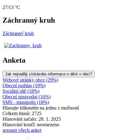
27/13 °C
Záchranný kruh
Záchranný kruh
Anketa
Jak nejraději získáváte informace o dění v obci?
Webové stránky obce (29%)
Obecní rozhlas (19%)
Sociální sítě (18%)
Obecní zpravodaj (16%)
SMS - munipolis (18%)
Hlasujte kliknutím na jednu z možností
Celkem hlasů: 2725
Hlasování začalo: 28. 1. 2025
Hlasování končí: neomezeno
seznam všech anket