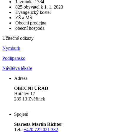
1. zmínka 1384
825 obyvatel k 1. 1. 2023
Evangelický kostel
ZŠ a MŠ
Obecní prodejna
obecní hospoda
Užitečné odkazy
Nymburk
Podlipansko
Návštěva lékaře
Adresa
OBECNÍ ÚŘAD
Hořátev 17
289 13 Zvěřínek
Spojení
Starosta Martin Richter
Tel.:
+420 725 021 382