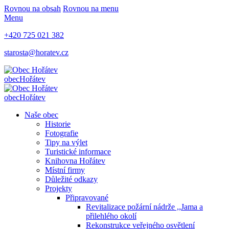
Rovnou na obsah
Rovnou na menu
Menu
+420 725 021 382
starosta@horatev.cz
obec
Hořátev
obec
Hořátev
Naše obec
Historie
Fotografie
Tipy na výlet
Turistické informace
Knihovna Hořátev
Místní firmy
Důležité odkazy
Projekty
Připravované
Revitalizace požární nádrže ,,Jama a
přilehlého okolí
Rekonstrukce veřejného osvětlení