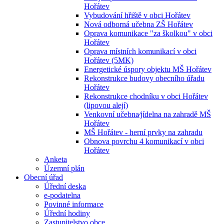
Hořátev
Vybudování hřiště v obci Hořátev
Nová odborná učebna ZŠ Hořátev
Oprava komunikace "za školkou" v obci
Hořátev
Oprava místních komunikací v obci
Hořátev (5MK)
Energetické úspory objektu MŠ Hořátev
Rekonstrukce budovy obecního úřadu
Hořátev
Rekonstrukce chodníku v obci Hořátev
(lipovou alejí)
Venkovní učebna⁄jídelna na zahradě MŠ
Hořátev
MŠ Hořátev - herní prvky na zahradu
Obnova povrchu 4 komunikací v obci
Hořátev
Anketa
Územní plán
Obecní úřad
Úřední deska
e-podatelna
Povinné informace
Úřední hodiny
Zastupitelstvo obce