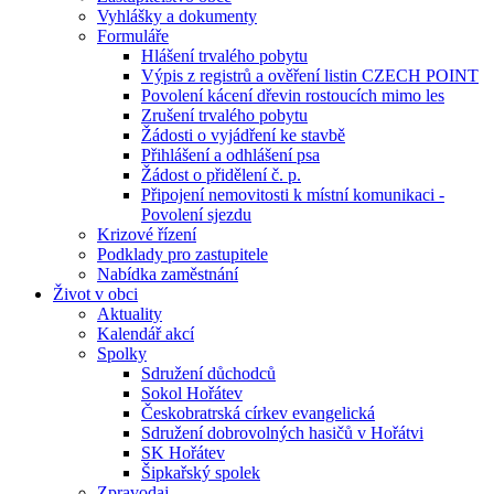
Vyhlášky a dokumenty
Formuláře
Hlášení trvalého pobytu
Výpis z registrů a ověření listin CZECH POINT
Povolení kácení dřevin rostoucích mimo les
Zrušení trvalého pobytu
Žádosti o vyjádření ke stavbě
Přihlášení a odhlášení psa
Žádost o přidělení č. p.
Připojení nemovitosti k místní komunikaci -
Povolení sjezdu
Krizové řízení
Podklady pro zastupitele
Nabídka zaměstnání
Život v obci
Aktuality
Kalendář akcí
Spolky
Sdružení důchodců
Sokol Hořátev
Českobratrská církev evangelická
Sdružení dobrovolných hasičů v Hořátvi
SK Hořátev
Šipkařský spolek
Zpravodaj