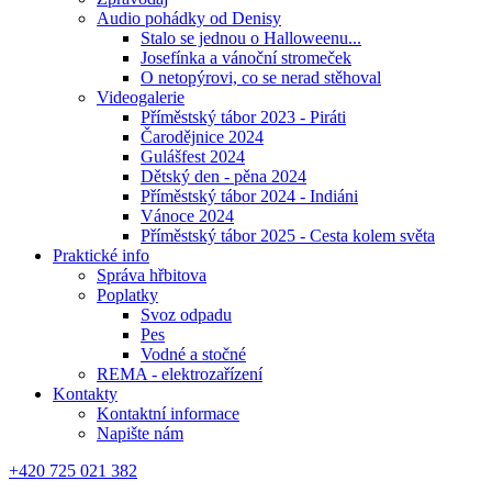
Audio pohádky od Denisy
Stalo se jednou o Halloweenu...
Josefínka a vánoční stromeček
O netopýrovi, co se nerad stěhoval
Videogalerie
Příměstský tábor 2023 - Piráti
Čarodějnice 2024
Gulášfest 2024
Dětský den - pěna 2024
Příměstský tábor 2024 - Indiáni
Vánoce 2024
Příměstský tábor 2025 - Cesta kolem světa
Praktické info
Správa hřbitova
Poplatky
Svoz odpadu
Pes
Vodné a stočné
REMA - elektrozařízení
Kontakty
Kontaktní informace
Napište nám
+420 725 021 382