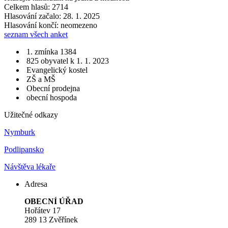
Celkem hlasů: 2714
Hlasování začalo: 28. 1. 2025
Hlasování končí: neomezeno
seznam všech anket
1. zmínka 1384
825 obyvatel k 1. 1. 2023
Evangelický kostel
ZŠ a MŠ
Obecní prodejna
obecní hospoda
Užitečné odkazy
Nymburk
Podlipansko
Návštěva lékaře
Adresa
OBECNÍ ÚŘAD
Hořátev 17
289 13 Zvěřínek