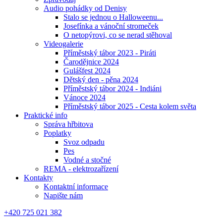
Audio pohádky od Denisy
Stalo se jednou o Halloweenu...
Josefínka a vánoční stromeček
O netopýrovi, co se nerad stěhoval
Videogalerie
Příměstský tábor 2023 - Piráti
Čarodějnice 2024
Gulášfest 2024
Dětský den - pěna 2024
Příměstský tábor 2024 - Indiáni
Vánoce 2024
Příměstský tábor 2025 - Cesta kolem světa
Praktické info
Správa hřbitova
Poplatky
Svoz odpadu
Pes
Vodné a stočné
REMA - elektrozařízení
Kontakty
Kontaktní informace
Napište nám
+420 725 021 382