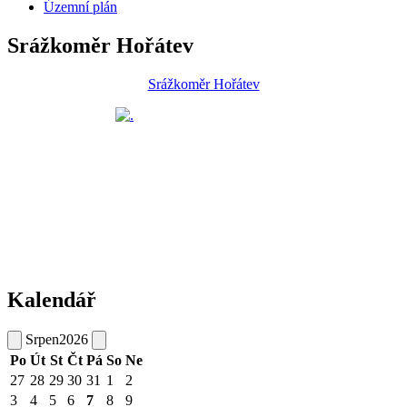
Územní plán
Srážkoměr Hořátev
Srážkoměr Hořátev
Kalendář
Srpen
2026
Po
Út
St
Čt
Pá
So
Ne
27
28
29
30
31
1
2
3
4
5
6
7
8
9