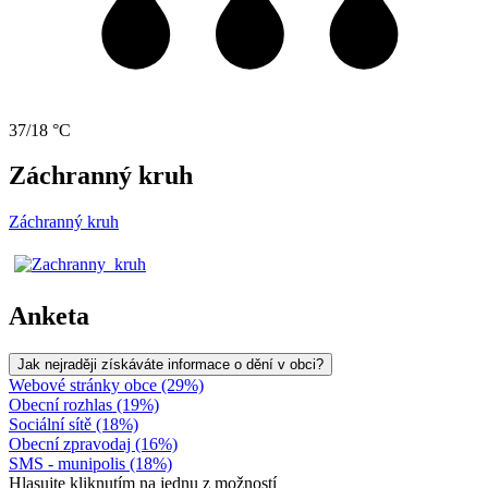
37/18 °C
Záchranný kruh
Záchranný kruh
Anketa
Jak nejraději získáváte informace o dění v obci?
Webové stránky obce (29%)
Obecní rozhlas (19%)
Sociální sítě (18%)
Obecní zpravodaj (16%)
SMS - munipolis (18%)
Hlasujte kliknutím na jednu z možností