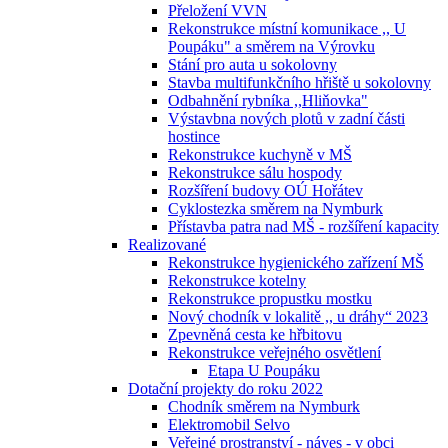
Přeložení VVN
Rekonstrukce místní komunikace ,, U
Poupáku" a směrem na Výrovku
Stání pro auta u sokolovny
Stavba multifunkčního hřiště u sokolovny
Odbahnění rybníka ,,Hliňovka"
Výstavbna nových plotů v zadní části
hostince
Rekonstrukce kuchyně v MŠ
Rekonstrukce sálu hospody
Rozšíření budovy OÚ Hořátev
Cyklostezka směrem na Nymburk
Přístavba patra nad MŠ - rozšíření kapacity
Realizované
Rekonstrukce hygienického zařízení MŠ
Rekonstrukce kotelny
Rekonstrukce propustku mostku
Nový chodník v lokalitě ,, u dráhy“ 2023
Zpevněná cesta ke hřbitovu
Rekonstrukce veřejného osvětlení
Etapa U Poupáku
Dotační projekty do roku 2022
Chodník směrem na Nymburk
Elektromobil Selvo
Veřejné prostranství - náves - v obci