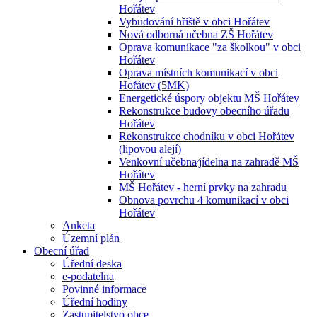
Hořátev
Vybudování hřiště v obci Hořátev
Nová odborná učebna ZŠ Hořátev
Oprava komunikace "za školkou" v obci
Hořátev
Oprava místních komunikací v obci
Hořátev (5MK)
Energetické úspory objektu MŠ Hořátev
Rekonstrukce budovy obecního úřadu
Hořátev
Rekonstrukce chodníku v obci Hořátev
(lipovou alejí)
Venkovní učebna⁄jídelna na zahradě MŠ
Hořátev
MŠ Hořátev - herní prvky na zahradu
Obnova povrchu 4 komunikací v obci
Hořátev
Anketa
Územní plán
Obecní úřad
Úřední deska
e-podatelna
Povinné informace
Úřední hodiny
Zastupitelstvo obce