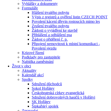
Vyhlášky a dokumenty
Formuláře
Hlášení trvalého pobytu
Výpis z registrů a ověření listin CZECH POINT
Povolení kácení dřevin rostoucích mimo les
Zrušení trvalého pobytu
Žádosti o vyjádření ke stavbě
Přihlášení a odhlášení psa
Žádost o přidělení č. p.
Připojení nemovitosti k místní komunikaci -
Povolení sjezdu
Krizové řízení
Podklady pro zastupitele
Nabídka zaměstnání
Život v obci
Aktuality
Kalendář akcí
Spolky
Sdružení důchodců
Sokol Hořátev
Českobratrská církev evangelická
Sdružení dobrovolných hasičů v Hořátvi
SK Hořátev
Šipkařský spolek
Zpravodaj