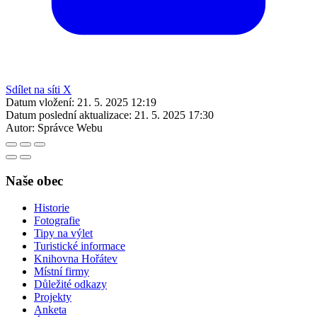
Sdílet na síti X
Datum vložení:
21. 5. 2025 12:19
Datum poslední aktualizace:
21. 5. 2025 17:30
Autor:
Správce Webu
Naše obec
Historie
Fotografie
Tipy na výlet
Turistické informace
Knihovna Hořátev
Místní firmy
Důležité odkazy
Projekty
Anketa