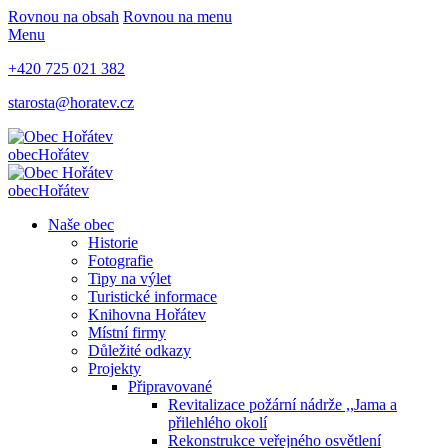
Rovnou na obsah
Rovnou na menu
Menu
+420 725 021 382
starosta@horatev.cz
obec
Hořátev
obec
Hořátev
Naše obec
Historie
Fotografie
Tipy na výlet
Turistické informace
Knihovna Hořátev
Místní firmy
Důležité odkazy
Projekty
Připravované
Revitalizace požární nádrže ,,Jama a
přilehlého okolí
Rekonstrukce veřejného osvětlení