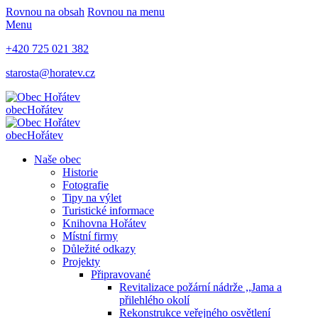
Rovnou na obsah
Rovnou na menu
Menu
+420 725 021 382
starosta@horatev.cz
obec
Hořátev
obec
Hořátev
Naše obec
Historie
Fotografie
Tipy na výlet
Turistické informace
Knihovna Hořátev
Místní firmy
Důležité odkazy
Projekty
Připravované
Revitalizace požární nádrže ,,Jama a
přilehlého okolí
Rekonstrukce veřejného osvětlení