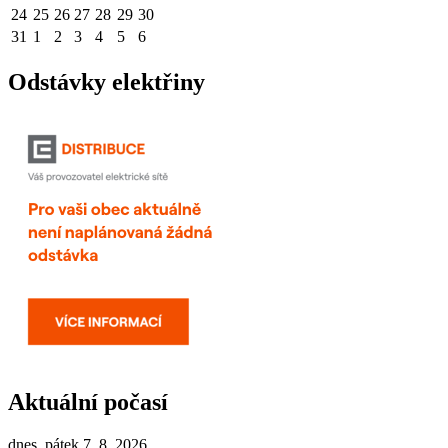
24
25
26
27
28
29
30
31
1
2
3
4
5
6
Odstávky elektřiny
Aktuální počasí
dnes, pátek 7. 8. 2026