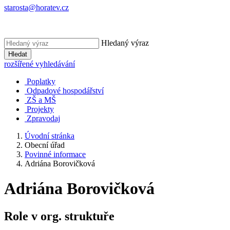
starosta@horatev.cz
Hledaný výraz
Hledat
rozšířené vyhledávání
Poplatky
Odpadové hospodářství
ZŠ a MŠ
Projekty
Zpravodaj
Úvodní stránka
Obecní úřad
Povinné informace
Adriána Borovičková
Adriána Borovičková
Role v org. struktuře