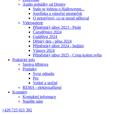
Audio pohádky od Denisy
Stalo se jednou o Halloweenu...
Josefínka a vánoční stromeček
O netopýrovi, co se nerad stěhoval
Videogalerie
Příměstský tábor 2023 - Piráti
Čarodějnice 2024
Gulášfest 2024
Dětský den - pěna 2024
Příměstský tábor 2024 - Indiáni
Vánoce 2024
Příměstský tábor 2025 - Cesta kolem světa
Praktické info
Správa hřbitova
Poplatky
Svoz odpadu
Pes
Vodné a stočné
REMA - elektrozařízení
Kontakty
Kontaktní informace
Napište nám
+420 725 021 382