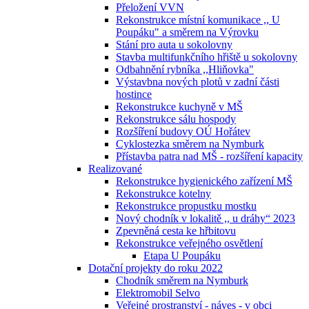
Přeložení VVN
Rekonstrukce místní komunikace ,, U
Poupáku" a směrem na Výrovku
Stání pro auta u sokolovny
Stavba multifunkčního hřiště u sokolovny
Odbahnění rybníka ,,Hliňovka"
Výstavbna nových plotů v zadní části
hostince
Rekonstrukce kuchyně v MŠ
Rekonstrukce sálu hospody
Rozšíření budovy OÚ Hořátev
Cyklostezka směrem na Nymburk
Přístavba patra nad MŠ - rozšíření kapacity
Realizované
Rekonstrukce hygienického zařízení MŠ
Rekonstrukce kotelny
Rekonstrukce propustku mostku
Nový chodník v lokalitě ,, u dráhy“ 2023
Zpevněná cesta ke hřbitovu
Rekonstrukce veřejného osvětlení
Etapa U Poupáku
Dotační projekty do roku 2022
Chodník směrem na Nymburk
Elektromobil Selvo
Veřejné prostranství - náves - v obci