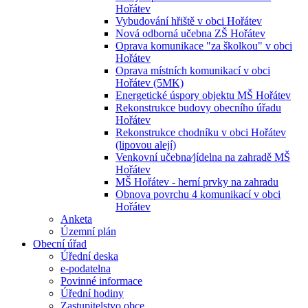
Hořátev
Vybudování hřiště v obci Hořátev
Nová odborná učebna ZŠ Hořátev
Oprava komunikace "za školkou" v obci
Hořátev
Oprava místních komunikací v obci
Hořátev (5MK)
Energetické úspory objektu MŠ Hořátev
Rekonstrukce budovy obecního úřadu
Hořátev
Rekonstrukce chodníku v obci Hořátev
(lipovou alejí)
Venkovní učebna⁄jídelna na zahradě MŠ
Hořátev
MŠ Hořátev - herní prvky na zahradu
Obnova povrchu 4 komunikací v obci
Hořátev
Anketa
Územní plán
Obecní úřad
Úřední deska
e-podatelna
Povinné informace
Úřední hodiny
Zastupitelstvo obce