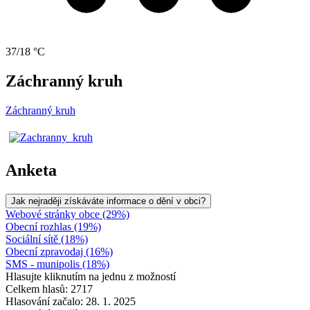
37/18 °C
Záchranný kruh
Záchranný kruh
Anketa
Jak nejraději získáváte informace o dění v obci?
Webové stránky obce (29%)
Obecní rozhlas (19%)
Sociální sítě (18%)
Obecní zpravodaj (16%)
SMS - munipolis (18%)
Hlasujte kliknutím na jednu z možností
Celkem hlasů: 2717
Hlasování začalo: 28. 1. 2025