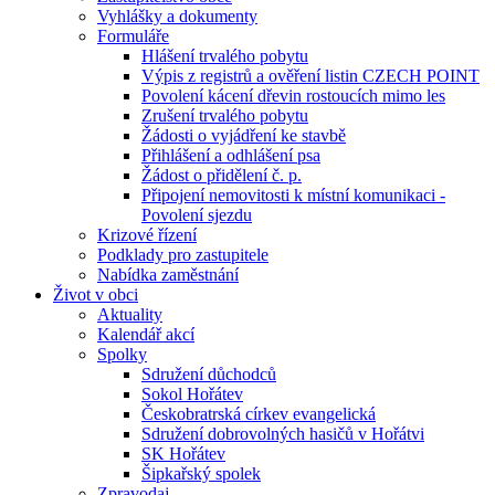
Vyhlášky a dokumenty
Formuláře
Hlášení trvalého pobytu
Výpis z registrů a ověření listin CZECH POINT
Povolení kácení dřevin rostoucích mimo les
Zrušení trvalého pobytu
Žádosti o vyjádření ke stavbě
Přihlášení a odhlášení psa
Žádost o přidělení č. p.
Připojení nemovitosti k místní komunikaci -
Povolení sjezdu
Krizové řízení
Podklady pro zastupitele
Nabídka zaměstnání
Život v obci
Aktuality
Kalendář akcí
Spolky
Sdružení důchodců
Sokol Hořátev
Českobratrská církev evangelická
Sdružení dobrovolných hasičů v Hořátvi
SK Hořátev
Šipkařský spolek
Zpravodaj