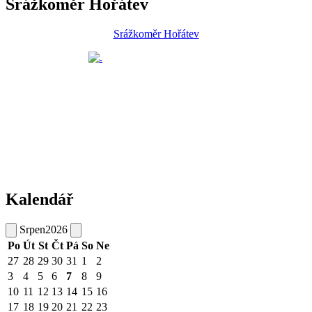
Srážkoměr Hořátev
Srážkoměr Hořátev
Kalendář
Srpen
2026
Po
Út
St
Čt
Pá
So
Ne
27
28
29
30
31
1
2
3
4
5
6
7
8
9
10
11
12
13
14
15
16
17
18
19
20
21
22
23