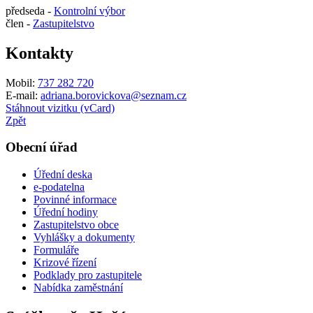
předseda -
Kontrolní výbor
člen -
Zastupitelstvo
Kontakty
Mobil:
737 282 720
E-mail:
adriana.borovickova@seznam.cz
Stáhnout vizitku (vCard)
Zpět
Obecní úřad
Úřední deska
e-podatelna
Povinné informace
Úřední hodiny
Zastupitelstvo obce
Vyhlášky a dokumenty
Formuláře
Krizové řízení
Podklady pro zastupitele
Nabídka zaměstnání