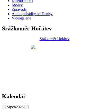
Kalendář akcí
Spolky
Zpravodaj
Audio pohádky od Denisy
Videogalerie
Srážkoměr Hořátev
Srážkoměr Hořátev
Kalendář
Srpen
2026