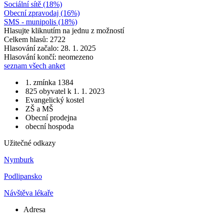
Sociální sítě (18%)
Obecní zpravodaj (16%)
SMS - munipolis (18%)
Hlasujte kliknutím na jednu z možností
Celkem hlasů: 2722
Hlasování začalo: 28. 1. 2025
Hlasování končí: neomezeno
seznam všech anket
1. zmínka 1384
825 obyvatel k 1. 1. 2023
Evangelický kostel
ZŠ a MŠ
Obecní prodejna
obecní hospoda
Užitečné odkazy
Nymburk
Podlipansko
Návštěva lékaře
Adresa