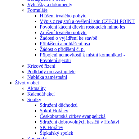
Vyhlášky a dokumenty
Formuláře
Hlášení trvalého pobytu
Výpis z registrů a ověření listin CZECH POINT
Povolení kácení dřevin rostoucích mimo les
Zrušení trvalého pobytu
Žádosti o vyjádření ke stavbě
Přihlášení a odhlášení psa
Žádost o přidělení č. p.
Připojení nemovitosti k místní komunikaci -
Povolení sjezdu
Krizové řízení
Podklady pro zastupitele
Nabídka zaměstnání
Život v obci
Aktuality
Kalendář akcí
Spolky
Sdružení důchodců
Sokol Hořátev
Českobratrská církev evangelická
Sdružení dobrovolných hasičů v Hořátvi
SK Hořátev
Šipkařský spolek
Zpravodaj