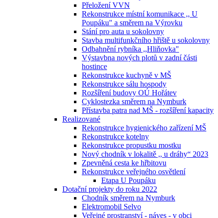
Přeložení VVN
Rekonstrukce místní komunikace ,, U
Poupáku" a směrem na Výrovku
Stání pro auta u sokolovny
Stavba multifunkčního hřiště u sokolovny
Odbahnění rybníka ,,Hliňovka"
Výstavbna nových plotů v zadní části
hostince
Rekonstrukce kuchyně v MŠ
Rekonstrukce sálu hospody
Rozšíření budovy OÚ Hořátev
Cyklostezka směrem na Nymburk
Přístavba patra nad MŠ - rozšíření kapacity
Realizované
Rekonstrukce hygienického zařízení MŠ
Rekonstrukce kotelny
Rekonstrukce propustku mostku
Nový chodník v lokalitě ,, u dráhy“ 2023
Zpevněná cesta ke hřbitovu
Rekonstrukce veřejného osvětlení
Etapa U Poupáku
Dotační projekty do roku 2022
Chodník směrem na Nymburk
Elektromobil Selvo
Veřejné prostranství - náves - v obci