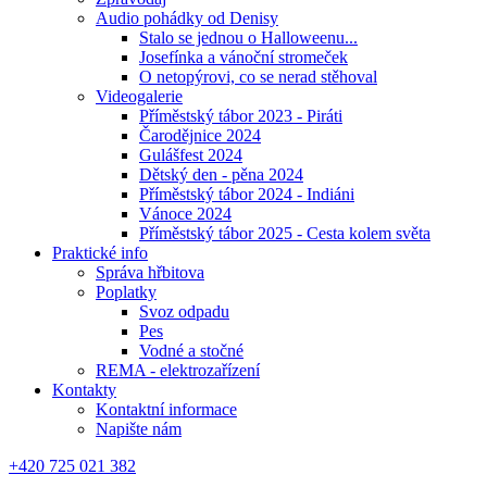
Audio pohádky od Denisy
Stalo se jednou o Halloweenu...
Josefínka a vánoční stromeček
O netopýrovi, co se nerad stěhoval
Videogalerie
Příměstský tábor 2023 - Piráti
Čarodějnice 2024
Gulášfest 2024
Dětský den - pěna 2024
Příměstský tábor 2024 - Indiáni
Vánoce 2024
Příměstský tábor 2025 - Cesta kolem světa
Praktické info
Správa hřbitova
Poplatky
Svoz odpadu
Pes
Vodné a stočné
REMA - elektrozařízení
Kontakty
Kontaktní informace
Napište nám
+420 725 021 382