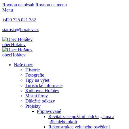
Rovnou na obsah
Rovnou na menu
Menu
+420 725 021 382
starosta@horatev.cz
obec
Hořátev
obec
Hořátev
Naše obec
Historie
Fotografie
Tipy na výlet
Turistické informace
Knihovna Hořátev
Místní firmy
Důležité odkazy
Projekty
Připravované
Revitalizace požární nádrže ,,Jama a
přilehlého okolí
Rekonstrukce veřejného osvětlení