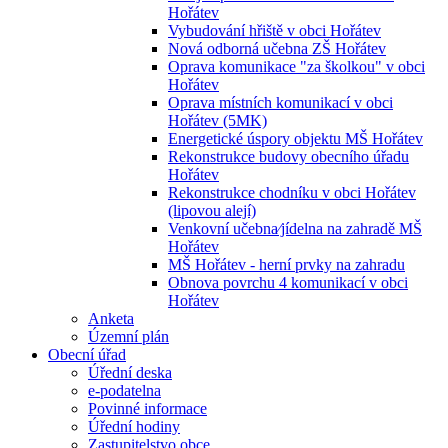
Hořátev
Vybudování hřiště v obci Hořátev
Nová odborná učebna ZŠ Hořátev
Oprava komunikace "za školkou" v obci
Hořátev
Oprava místních komunikací v obci
Hořátev (5MK)
Energetické úspory objektu MŠ Hořátev
Rekonstrukce budovy obecního úřadu
Hořátev
Rekonstrukce chodníku v obci Hořátev
(lipovou alejí)
Venkovní učebna⁄jídelna na zahradě MŠ
Hořátev
MŠ Hořátev - herní prvky na zahradu
Obnova povrchu 4 komunikací v obci
Hořátev
Anketa
Územní plán
Obecní úřad
Úřední deska
e-podatelna
Povinné informace
Úřední hodiny
Zastupitelstvo obce