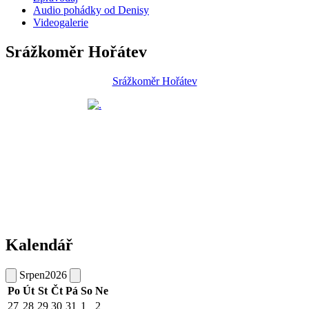
Audio pohádky od Denisy
Videogalerie
Srážkoměr Hořátev
Srážkoměr Hořátev
Kalendář
Srpen
2026
Po
Út
St
Čt
Pá
So
Ne
27
28
29
30
31
1
2