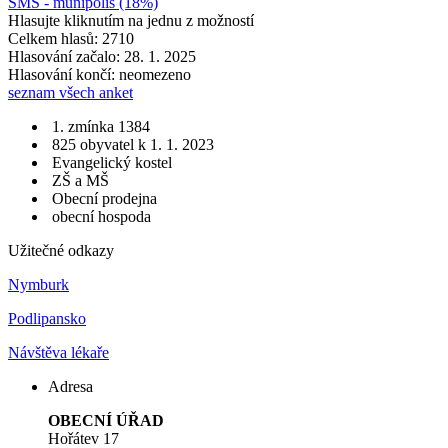
SMS - munipolis (18%)
Hlasujte kliknutím na jednu z možností
Celkem hlasů: 2710
Hlasování začalo: 28. 1. 2025
Hlasování končí: neomezeno
seznam všech anket
1. zmínka 1384
825 obyvatel k 1. 1. 2023
Evangelický kostel
ZŠ a MŠ
Obecní prodejna
obecní hospoda
Užitečné odkazy
Nymburk
Podlipansko
Návštěva lékaře
Adresa
OBECNÍ ÚŘAD
Hořátev 17