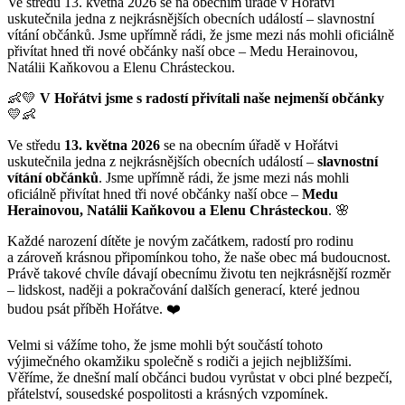
Ve středu 13. května 2026 se na obecním úřadě v Hořátvi
uskutečnila jedna z nejkrásnějších obecních událostí – slavnostní
vítání občánků. Jsme upřímně rádi, že jsme mezi nás mohli oficiálně
přivítat hned tři nové občánky naší obce – Medu Herainovou,
Natálii Kaňkovou a Elenu Chrásteckou.
👶💛
V Hořátvi jsme s radostí přivítali naše nejmenší občánky
💛👶
Ve středu
13. května 2026
se na obecním úřadě v Hořátvi
uskutečnila jedna z nejkrásnějších obecních událostí –
slavnostní
vítání občánků
. Jsme upřímně rádi, že jsme mezi nás mohli
oficiálně přivítat hned tři nové občánky naší obce –
Medu
Herainovou, Natálii Kaňkovou a Elenu Chrásteckou
. 🌸
Každé narození dítěte je novým začátkem, radostí pro rodinu
a zároveň krásnou připomínkou toho, že naše obec má budoucnost.
Právě takové chvíle dávají obecnímu životu ten nejkrásnější rozměr
– lidskost, naději a pokračování dalších generací, které jednou
budou psát příběh Hořátve. ❤️
Velmi si vážíme toho, že jsme mohli být součástí tohoto
výjimečného okamžiku společně s rodiči a jejich nejbližšími.
Věříme, že dnešní malí občánci budou vyrůstat v obci plné bezpečí,
přátelství, sousedské pospolitosti a krásných vzpomínek.