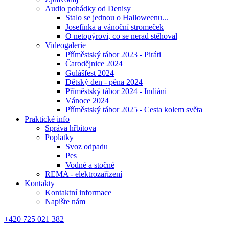
Audio pohádky od Denisy
Stalo se jednou o Halloweenu...
Josefínka a vánoční stromeček
O netopýrovi, co se nerad stěhoval
Videogalerie
Příměstský tábor 2023 - Piráti
Čarodějnice 2024
Gulášfest 2024
Dětský den - pěna 2024
Příměstský tábor 2024 - Indiáni
Vánoce 2024
Příměstský tábor 2025 - Cesta kolem světa
Praktické info
Správa hřbitova
Poplatky
Svoz odpadu
Pes
Vodné a stočné
REMA - elektrozařízení
Kontakty
Kontaktní informace
Napište nám
+420 725 021 382