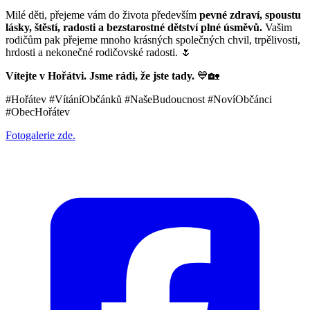
Milé děti, přejeme vám do života především
pevné zdraví, spoustu
lásky, štěstí, radosti a bezstarostné dětství plné úsměvů.
Vašim
rodičům pak přejeme mnoho krásných společných chvil, trpělivosti,
hrdosti a nekonečné rodičovské radosti. 🌷
Vítejte v Hořátvi. Jsme rádi, že jste tady.
💙🏡
#Hořátev #VítáníObčánků #NašeBudoucnost #NovíObčánci
#ObecHořátev
Fotogalerie zde.