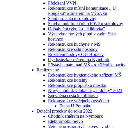
Přeložení VVN
Rekonstrukce místní komunikace ,, U
Poupáku" a směrem na Výrovku
Stání pro auta u sokolovny
Stavba multifunkčního hřiště u sokolovny
Odbahnění rybníka ,,Hliňovka"
Výstavbna nových plotů v zadní části
hostince
Rekonstrukce kuchyně v MŠ
Rekonstrukce sálu hospody
Rozšíření budovy OÚ Hořátev
Cyklostezka směrem na Nymburk
Přístavba patra nad MŠ - rozšíření kapacity
Realizované
Rekonstrukce hygienického zařízení MŠ
Rekonstrukce kotelny
Rekonstrukce propustku mostku
Nový chodník v lokalitě ,, u dráhy“ 2023
Zpevněná cesta ke hřbitovu
Rekonstrukce veřejného osvětlení
Etapa U Poupáku
Dotační projekty do roku 2022
Chodník směrem na Nymburk
Elektromobil Selvo
Veřejné prostranství - náves - v obci