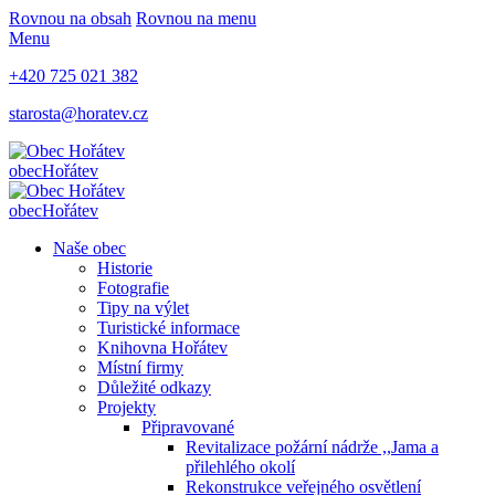
Rovnou na obsah
Rovnou na menu
Menu
+420 725 021 382
starosta@horatev.cz
obec
Hořátev
obec
Hořátev
Naše obec
Historie
Fotografie
Tipy na výlet
Turistické informace
Knihovna Hořátev
Místní firmy
Důležité odkazy
Projekty
Připravované
Revitalizace požární nádrže ,,Jama a
přilehlého okolí
Rekonstrukce veřejného osvětlení