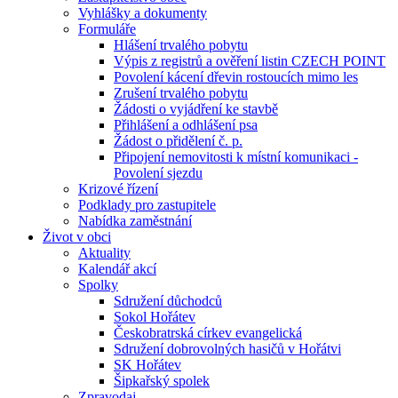
Vyhlášky a dokumenty
Formuláře
Hlášení trvalého pobytu
Výpis z registrů a ověření listin CZECH POINT
Povolení kácení dřevin rostoucích mimo les
Zrušení trvalého pobytu
Žádosti o vyjádření ke stavbě
Přihlášení a odhlášení psa
Žádost o přidělení č. p.
Připojení nemovitosti k místní komunikaci -
Povolení sjezdu
Krizové řízení
Podklady pro zastupitele
Nabídka zaměstnání
Život v obci
Aktuality
Kalendář akcí
Spolky
Sdružení důchodců
Sokol Hořátev
Českobratrská církev evangelická
Sdružení dobrovolných hasičů v Hořátvi
SK Hořátev
Šipkařský spolek
Zpravodaj