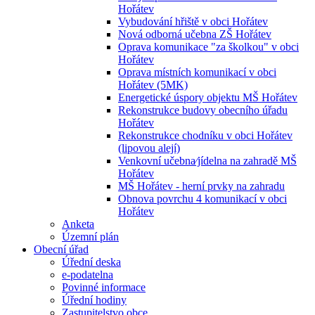
Hořátev
Vybudování hřiště v obci Hořátev
Nová odborná učebna ZŠ Hořátev
Oprava komunikace "za školkou" v obci
Hořátev
Oprava místních komunikací v obci
Hořátev (5MK)
Energetické úspory objektu MŠ Hořátev
Rekonstrukce budovy obecního úřadu
Hořátev
Rekonstrukce chodníku v obci Hořátev
(lipovou alejí)
Venkovní učebna⁄jídelna na zahradě MŠ
Hořátev
MŠ Hořátev - herní prvky na zahradu
Obnova povrchu 4 komunikací v obci
Hořátev
Anketa
Územní plán
Obecní úřad
Úřední deska
e-podatelna
Povinné informace
Úřední hodiny
Zastupitelstvo obce