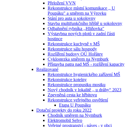
Přeložení VVN
Rekonstrukce místní komunikace ,, U
Poupáku" a směrem na Výrovku
Stání pro auta u sokolovny
Stavba multifunkčního hřiště u sokolovny
Odbahnění rybníka ,,Hliňovka"
Výstavbna nových plotů v zadní části
hostince
Rekonstrukce kuchyně v MŠ
Rekonstrukce sálu hospody
Rozšíření budovy OÚ Hořátev
Cyklostezka směrem na Nymburk
Přístavba patra nad MŠ - rozšíření kapacity
Realizované
Rekonstrukce hygienického zařízení MŠ
Rekonstrukce kotelny
Rekonstrukce propustku mostku
Nový chodník v lokalitě ,, u dráhy“ 2023
Zpevněná cesta ke hřbitovu
Rekonstrukce veřejného osvětlení
Etapa U Poupáku
Dotační projekty do roku 2022
Chodník směrem na Nymburk
Elektromobil Selvo
Veřejné prostranství - náves - v obci