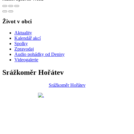
Život v obci
Aktuality
Kalendář akcí
Spolky
Zpravodaj
Audio pohádky od Denisy
Videogalerie
Srážkoměr Hořátev
Srážkoměr Hořátev