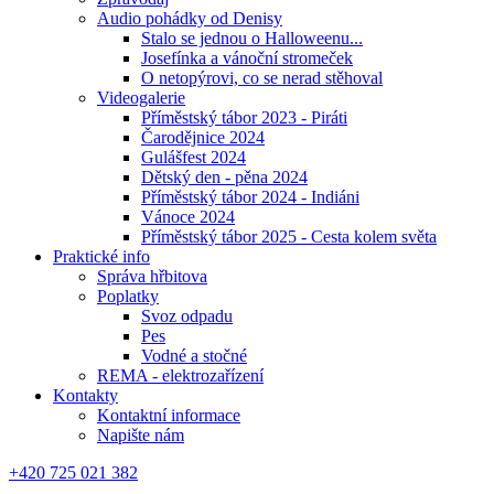
Audio pohádky od Denisy
Stalo se jednou o Halloweenu...
Josefínka a vánoční stromeček
O netopýrovi, co se nerad stěhoval
Videogalerie
Příměstský tábor 2023 - Piráti
Čarodějnice 2024
Gulášfest 2024
Dětský den - pěna 2024
Příměstský tábor 2024 - Indiáni
Vánoce 2024
Příměstský tábor 2025 - Cesta kolem světa
Praktické info
Správa hřbitova
Poplatky
Svoz odpadu
Pes
Vodné a stočné
REMA - elektrozařízení
Kontakty
Kontaktní informace
Napište nám
+420 725 021 382