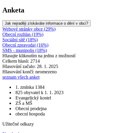
Anketa
Jak nejraději získáváte informace o dění v obci?
Webové stránky obce (29%)
Obecní rozhlas (19%)
Sociální sítě (18%)
Obecní zpravodaj (16%)
SMS - munipolis (18%)
Hlasujte kliknutím na jednu z možností
Celkem hlasů: 2714
Hlasování začalo: 28. 1. 2025
Hlasování končí: neomezeno
seznam všech anket
1. zmínka 1384
825 obyvatel k 1. 1. 2023
Evangelický kostel
ZŠ a MŠ
Obecní prodejna
obecní hospoda
Užitečné odkazy