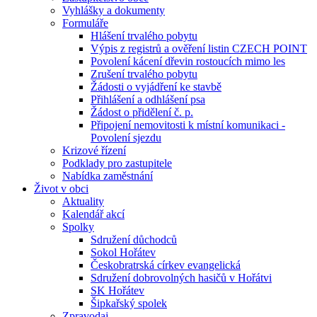
Vyhlášky a dokumenty
Formuláře
Hlášení trvalého pobytu
Výpis z registrů a ověření listin CZECH POINT
Povolení kácení dřevin rostoucích mimo les
Zrušení trvalého pobytu
Žádosti o vyjádření ke stavbě
Přihlášení a odhlášení psa
Žádost o přidělení č. p.
Připojení nemovitosti k místní komunikaci -
Povolení sjezdu
Krizové řízení
Podklady pro zastupitele
Nabídka zaměstnání
Život v obci
Aktuality
Kalendář akcí
Spolky
Sdružení důchodců
Sokol Hořátev
Českobratrská církev evangelická
Sdružení dobrovolných hasičů v Hořátvi
SK Hořátev
Šipkařský spolek
Zpravodaj