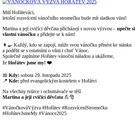
Milí Hořáteváci,
letošní rozsvícení vánočního stromečku bude mít sladkou vůni!
Martina a její cvičící děvčata přicházejí s novou výzvou –
upečte si
vlastní vánočku
a přidejte se k nám!
👩‍🍳 Každý, kdo se zapojí, může svou vánočku přinést ke stánku
a podělit se s ostatními o vůni i chuť Vánoc.
Společně zaplníme Hořátev vánoční náladou a ukážeme,
že
Hořátev jsme my! ❤️
📅
Kdy:
sobota 29. listopadu 2025
📍
Kde:
před evangelickým kostelem v Hořátvi
Na všechny tvůrce i ochutnávače se těší
Martina a její cvičící děvčata
💪🎅
#VánočkováVýzva #Hořátev #RozsvíceníStromečku
#HořátevJsmeMy #Vánoce2025