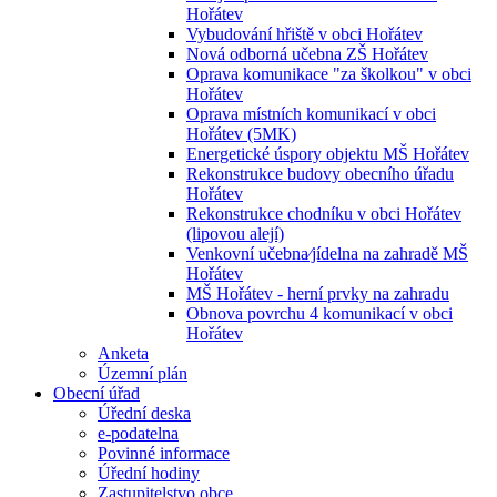
Hořátev
Vybudování hřiště v obci Hořátev
Nová odborná učebna ZŠ Hořátev
Oprava komunikace "za školkou" v obci
Hořátev
Oprava místních komunikací v obci
Hořátev (5MK)
Energetické úspory objektu MŠ Hořátev
Rekonstrukce budovy obecního úřadu
Hořátev
Rekonstrukce chodníku v obci Hořátev
(lipovou alejí)
Venkovní učebna⁄jídelna na zahradě MŠ
Hořátev
MŠ Hořátev - herní prvky na zahradu
Obnova povrchu 4 komunikací v obci
Hořátev
Anketa
Územní plán
Obecní úřad
Úřední deska
e-podatelna
Povinné informace
Úřední hodiny
Zastupitelstvo obce