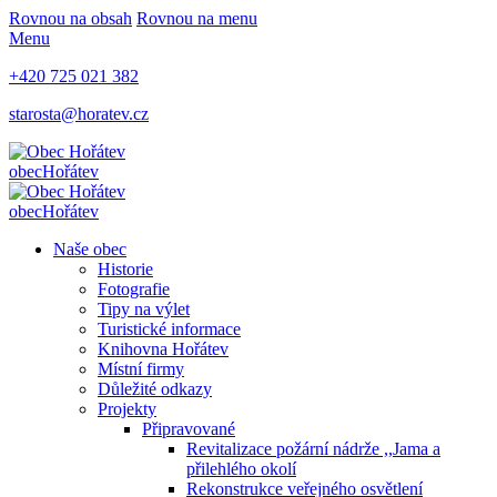
Rovnou na obsah
Rovnou na menu
Menu
+420 725 021 382
starosta@horatev.cz
obec
Hořátev
obec
Hořátev
Naše obec
Historie
Fotografie
Tipy na výlet
Turistické informace
Knihovna Hořátev
Místní firmy
Důležité odkazy
Projekty
Připravované
Revitalizace požární nádrže ,,Jama a
přilehlého okolí
Rekonstrukce veřejného osvětlení