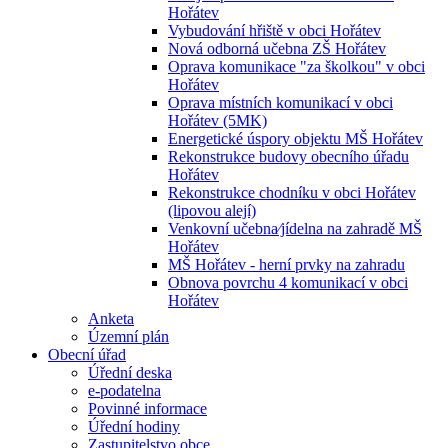
Hořátev
Vybudování hřiště v obci Hořátev
Nová odborná učebna ZŠ Hořátev
Oprava komunikace "za školkou" v obci
Hořátev
Oprava místních komunikací v obci
Hořátev (5MK)
Energetické úspory objektu MŠ Hořátev
Rekonstrukce budovy obecního úřadu
Hořátev
Rekonstrukce chodníku v obci Hořátev
(lipovou alejí)
Venkovní učebna⁄jídelna na zahradě MŠ
Hořátev
MŠ Hořátev - herní prvky na zahradu
Obnova povrchu 4 komunikací v obci
Hořátev
Anketa
Územní plán
Obecní úřad
Úřední deska
e-podatelna
Povinné informace
Úřední hodiny
Zastupitelstvo obce