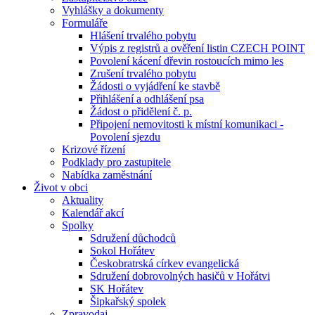
Vyhlášky a dokumenty
Formuláře
Hlášení trvalého pobytu
Výpis z registrů a ověření listin CZECH POINT
Povolení kácení dřevin rostoucích mimo les
Zrušení trvalého pobytu
Žádosti o vyjádření ke stavbě
Přihlášení a odhlášení psa
Žádost o přidělení č. p.
Připojení nemovitosti k místní komunikaci -
Povolení sjezdu
Krizové řízení
Podklady pro zastupitele
Nabídka zaměstnání
Život v obci
Aktuality
Kalendář akcí
Spolky
Sdružení důchodců
Sokol Hořátev
Českobratrská církev evangelická
Sdružení dobrovolných hasičů v Hořátvi
SK Hořátev
Šipkařský spolek
Zpravodaj