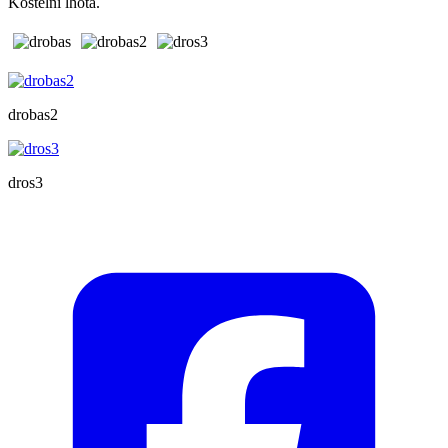
Kostelní lhota.
drobas2
dros3