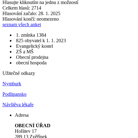
Hlasujte kliknutím na jednu z možností
Celkem hlasů: 2714
Hlasování začalo: 28. 1. 2025
Hlasování končí: neomezeno
seznam všech anket
1. zmínka 1384
825 obyvatel k 1. 1. 2023
Evangelický kostel
ZŠ a MŠ
Obecní prodejna
obecní hospoda
Užitečné odkazy
Nymburk
Podlipansko
Návštěva lékaře
Adresa
OBECNÍ ÚŘAD
Hořátev 17
289 13 Zvěřínek