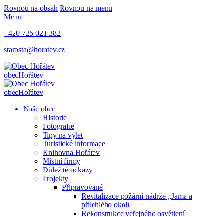
Rovnou na obsah
Rovnou na menu
Menu
+420 725 021 382
starosta@horatev.cz
obec
Hořátev
obec
Hořátev
Naše obec
Historie
Fotografie
Tipy na výlet
Turistické informace
Knihovna Hořátev
Místní firmy
Důležité odkazy
Projekty
Připravované
Revitalizace požární nádrže ,,Jama a
přilehlého okolí
Rekonstrukce veřejného osvětlení