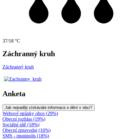
37/18 °C
Záchranný kruh
Záchranný kruh
Anketa
Jak nejraději získáváte informace o dění v obci?
Webové stránky obce (29%)
Obecní rozhlas (19%)
Sociální sítě (18%)
Obecní zpravodaj (16%)
SMS - munipolis (18%)