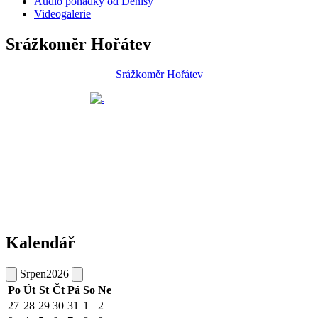
Audio pohádky od Denisy
Videogalerie
Srážkoměr Hořátev
Srážkoměr Hořátev
Kalendář
Srpen
2026
Po
Út
St
Čt
Pá
So
Ne
27
28
29
30
31
1
2