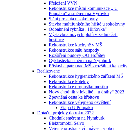
Přeložení VVN
Rekonstrukce místní komunikace ,, U
Poupáku" a směrem na Výrovku
Stání pro auta u sokolovny
Stavba multifunkčního hřiště u sokolovny
Odbahnění rybníka ,,Hliňovka"
Výstavbna nových plotů v zadní části
hostince
Rekonstrukce kuchyně v MŠ
Rekonstrukce sálu hospody
Rozšíření budovy OÚ Hořátev
Cyklostezka směrem na Nymburk
Přístavba patra nad MŠ - rozšíření kapacity
Realizované
Rekonstrukce hygienického zařízení MŠ
Rekonstrukce kotelny
Rekonstrukce propustku mostku
Nový chodník v lokalitě ,, u dráhy“ 2023
Zpevněná cesta ke hřbitovu
Rekonstrukce veřejného osvětlení
Etapa U Poupáku
Dotační projekty do roku 2022
Chodník směrem na Nymburk
Elektromobil Selvo
Veřejné prostranství - náves - v obci