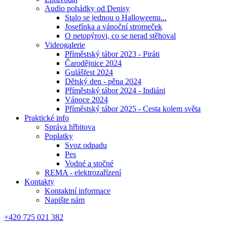
Audio pohádky od Denisy
Stalo se jednou o Halloweenu...
Josefínka a vánoční stromeček
O netopýrovi, co se nerad stěhoval
Videogalerie
Příměstský tábor 2023 - Piráti
Čarodějnice 2024
Gulášfest 2024
Dětský den - pěna 2024
Příměstský tábor 2024 - Indiáni
Vánoce 2024
Příměstský tábor 2025 - Cesta kolem světa
Praktické info
Správa hřbitova
Poplatky
Svoz odpadu
Pes
Vodné a stočné
REMA - elektrozařízení
Kontakty
Kontaktní informace
Napište nám
+420 725 021 382