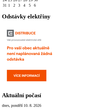
31
1
2
3
4
5
6
Odstávky elektřiny
Aktuální počasí
dnes, pondělí 10. 8. 2026