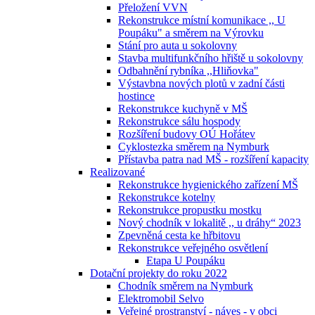
Přeložení VVN
Rekonstrukce místní komunikace ,, U
Poupáku" a směrem na Výrovku
Stání pro auta u sokolovny
Stavba multifunkčního hřiště u sokolovny
Odbahnění rybníka ,,Hliňovka"
Výstavbna nových plotů v zadní části
hostince
Rekonstrukce kuchyně v MŠ
Rekonstrukce sálu hospody
Rozšíření budovy OÚ Hořátev
Cyklostezka směrem na Nymburk
Přístavba patra nad MŠ - rozšíření kapacity
Realizované
Rekonstrukce hygienického zařízení MŠ
Rekonstrukce kotelny
Rekonstrukce propustku mostku
Nový chodník v lokalitě ,, u dráhy“ 2023
Zpevněná cesta ke hřbitovu
Rekonstrukce veřejného osvětlení
Etapa U Poupáku
Dotační projekty do roku 2022
Chodník směrem na Nymburk
Elektromobil Selvo
Veřejné prostranství - náves - v obci