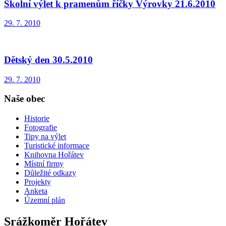
Školní výlet k pramenům říčky Výrovky 21.6.2010
29. 7. 2010
Dětský den 30.5.2010
29. 7. 2010
Naše obec
Historie
Fotografie
Tipy na výlet
Turistické informace
Knihovna Hořátev
Místní firmy
Důležité odkazy
Projekty
Anketa
Územní plán
Srážkoměr Hořátev