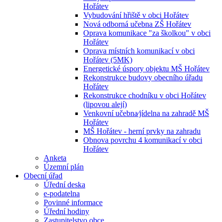
Hořátev
Vybudování hřiště v obci Hořátev
Nová odborná učebna ZŠ Hořátev
Oprava komunikace "za školkou" v obci
Hořátev
Oprava místních komunikací v obci
Hořátev (5MK)
Energetické úspory objektu MŠ Hořátev
Rekonstrukce budovy obecního úřadu
Hořátev
Rekonstrukce chodníku v obci Hořátev
(lipovou alejí)
Venkovní učebna⁄jídelna na zahradě MŠ
Hořátev
MŠ Hořátev - herní prvky na zahradu
Obnova povrchu 4 komunikací v obci
Hořátev
Anketa
Územní plán
Obecní úřad
Úřední deska
e-podatelna
Povinné informace
Úřední hodiny
Zastupitelstvo obce