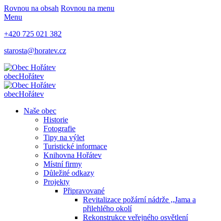
Rovnou na obsah
Rovnou na menu
Menu
+420 725 021 382
starosta@horatev.cz
obec
Hořátev
obec
Hořátev
Naše obec
Historie
Fotografie
Tipy na výlet
Turistické informace
Knihovna Hořátev
Místní firmy
Důležité odkazy
Projekty
Připravované
Revitalizace požární nádrže ,,Jama a
přilehlého okolí
Rekonstrukce veřejného osvětlení