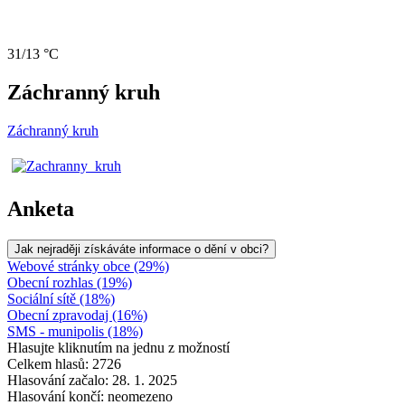
31/13 °C
Záchranný kruh
Záchranný kruh
Anketa
Jak nejraději získáváte informace o dění v obci?
Webové stránky obce (29%)
Obecní rozhlas (19%)
Sociální sítě (18%)
Obecní zpravodaj (16%)
SMS - munipolis (18%)
Hlasujte kliknutím na jednu z možností
Celkem hlasů: 2726
Hlasování začalo: 28. 1. 2025
Hlasování končí: neomezeno