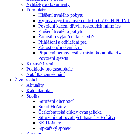
Vyhlášky a dokumenty
Formuláře
Hlášení trvalého pobytu
Výpis z registrů a ověření listin CZECH POINT
Povolení kácení dřevin rostoucích mimo les
Zrušení trvalého pobytu
Žádosti o vyjádření ke stavbě
Přihlášení a odhlášení psa
Žádost o přidělení č. p.
Připojení nemovitosti k místní komunikaci -
Povolení sjezdu
Krizové řízení
Podklady pro zastupitele
Nabídka zaměstnání
Život v obci
Aktuality
Kalendář akcí
Spolky
Sdružení důchodců
Sokol Hořátev
Českobratrská církev evangelická
Sdružení dobrovolných hasičů v Hořátvi
SK Hořátev
Šipkařský spolek
Zpravodaj