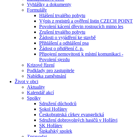
Vyhlášky a dokumenty
Formuláře
Hlášení trvalého pobytu
Výpis z registrů a ověření listin CZECH POINT
Povolení kácení dřevin rostoucích mimo les
Zrušení trvalého pobytu
Žádosti o vyjádření ke stavbě
Přihlášení a odhlášení psa
Žádost o přidělení č. p.
Připojení nemovitosti k místní komunikaci -
Povolení sjezdu
Krizové řízení
Podklady pro zastupitele
Nabídka zaměstnání
Život v obci
Aktuality
Kalendář akcí
Spolky
Sdružení důchodců
Sokol Hořátev
Českobratrská církev evangelická
Sdružení dobrovolných hasičů v Hořátvi
SK Hořátev
Šipkařský spolek
Zpravodaj