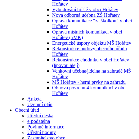
Hořátev
Vybudování hřiště v obci Hořátev
Nová odborná učebna ZŠ Hořátev
Oprava komunikace "za školkou" v obci
Hořátev
Oprava místních komunikací v obci
Hořátev (5MK)
Energetické úspory objektu MŠ Hořátev
Rekonstrukce budovy obecního úřadu
Hořátev
Rekonstrukce chodníku v obci Hořátev
(lipovou alejí)
Venkovní učebna⁄jídelna na zahradě MŠ
Hořátev
MŠ Hořátev - herní prvky na zahradu
Obnova povrchu 4 komunikací v obci
Hořátev
Anketa
Územní plán
Obecní úřad
Úřední deska
e-podatelna
Povinné informace
Úřední hodiny
Zastupitelstvo obce