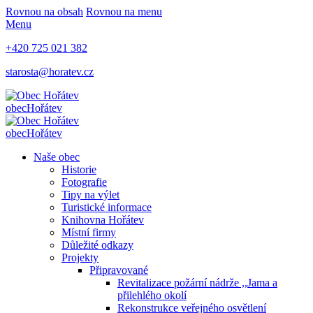
Rovnou na obsah
Rovnou na menu
Menu
+420 725 021 382
starosta@horatev.cz
obec
Hořátev
obec
Hořátev
Naše obec
Historie
Fotografie
Tipy na výlet
Turistické informace
Knihovna Hořátev
Místní firmy
Důležité odkazy
Projekty
Připravované
Revitalizace požární nádrže ,,Jama a
přilehlého okolí
Rekonstrukce veřejného osvětlení