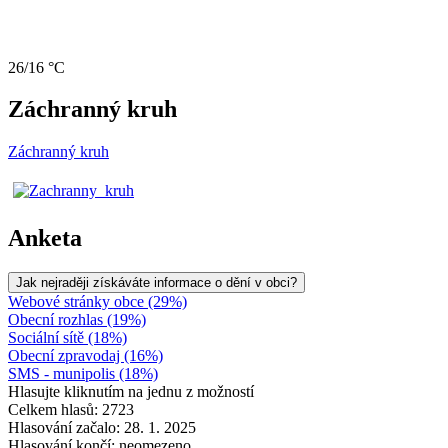
26/16 °C
Záchranný kruh
Záchranný kruh
Anketa
Jak nejraději získáváte informace o dění v obci?
Webové stránky obce (29%)
Obecní rozhlas (19%)
Sociální sítě (18%)
Obecní zpravodaj (16%)
SMS - munipolis (18%)
Hlasujte kliknutím na jednu z možností
Celkem hlasů: 2723
Hlasování začalo: 28. 1. 2025
Hlasování končí: neomezeno