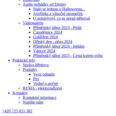
Audio pohádky od Denisy
Stalo se jednou o Halloweenu...
Josefínka a vánoční stromeček
O netopýrovi, co se nerad stěhoval
Videogalerie
Příměstský tábor 2023 - Piráti
Čarodějnice 2024
Gulášfest 2024
Dětský den - pěna 2024
Příměstský tábor 2024 - Indiáni
Vánoce 2024
Příměstský tábor 2025 - Cesta kolem světa
Praktické info
Správa hřbitova
Poplatky
Svoz odpadu
Pes
Vodné a stočné
REMA - elektrozařízení
Kontakty
Kontaktní informace
Napište nám
+420 725 021 382