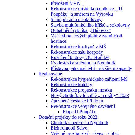
Přeložení VVN
Rekonstrukce místní komunikace ,, U
Poupáku" a směrem na Výrovku
Stání pro auta u sokolovny
Stavba multifunkčního hřiště u sokolovny
Odbahnění rybníka ,,Hliňovka"
Výstavbna nových plotů v zadní části
hostince
Rekonstrukce kuchyně v MŠ
Rekonstrukce sálu hospody
Rozšíření budovy OÚ Hořátev
Cyklostezka směrem na Nymburk
Přístavba patra nad MŠ - rozšíření kapacity
Realizované
Rekonstrukce hygienického zařízení MŠ
Rekonstrukce kotelny
Rekonstrukce propustku mostku
Nový chodník v lokalitě ,, u dráhy“ 2023
Zpevněná cesta ke hřbitovu
Rekonstrukce veřejného osvětlení
Etapa U Poupáku
Dotační projekty do roku 2022
Chodník směrem na Nymburk
Elektromobil Selvo
Veřejné prostranství - náves - v obci