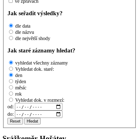
ve zprávách
Jak seřadit výsledky?
dle data
dle názvu
dle největší shody
Jak staré záznamy hledat?
vyhledat všechny záznamy
Vyhledat dok. staré:
den
týden
měsíc
rok
Vyhledat dok. v rozmezí:
od:
do:
Reset
Hledat
Srážkoměr Hořátev