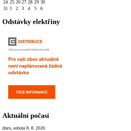
24
25
26
27
28
29
30
31
1
2
3
4
5
6
Odstávky elektřiny
Aktuální počasí
dnes, sobota 8. 8. 2026